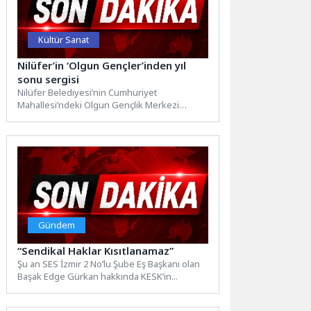
Kültür Sanat
Nilüfer’in ‘Olgun Gençler’inden yıl
sonu sergisi
Nilüfer Belediyesi’nin Cumhuriyet
Mahallesi’ndeki Olgun Gençlik Merkezi
kursiyerleri, yıl boyu hazırladıkları eserleri
sergiledi. Resim, çini,...
Gündem
“Sendikal Haklar Kısıtlanamaz”
Şu an SES İzmir 2 No’lu Şube Eş Başkanı olan
Başak Edge Gürkan hakkında KESK’in...