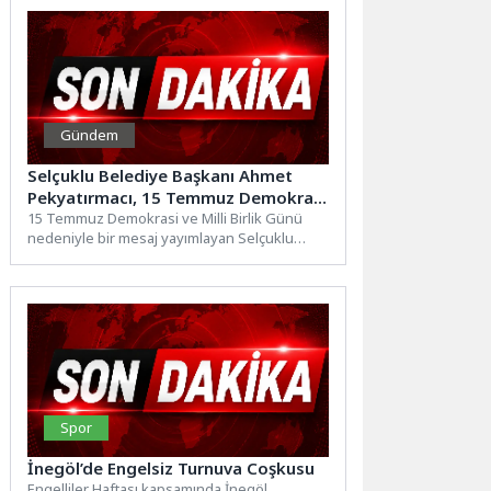
Gündem
Selçuklu Belediye Başkanı Ahmet
Pekyatırmacı, 15 Temmuz Demokrasi
ve Milli Birlik Günü dolayısıyla bir
15 Temmuz Demokrasi ve Milli Birlik Günü
nedeniyle bir mesaj yayımlayan Selçuklu
mesaj yayımladı
Belediye Başkanı Ahmet...
Spor
İnegöl’de Engelsiz Turnuva Coşkusu
Engelliler Haftası kapsamında İnegöl