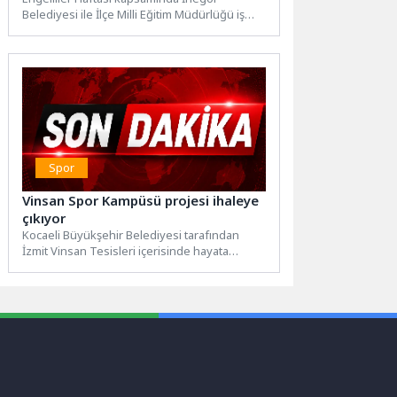
Belediyesi ile İlçe Milli Eğitim Müdürlüğü iş
birliğinde düzenlenen 4. Engelsiz...
Spor
Vinsan Spor Kampüsü projesi ihaleye
çıkıyor
Kocaeli Büyükşehir Belediyesi tarafından
İzmit Vinsan Tesisleri içerisinde hayata
geçirilecek “Vinsan Spor Kampüsü Projesi”
5...