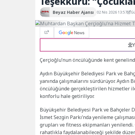
Teşekkürü: “Çocukla
Beyaz Haber Ajansı
02 Nis 2026 13:57
Gü
Y
Çerçioğlu’nun öncülüğünde kent genelinde
Aydın Büyükşehir Belediyesi Park ve Bahçel
yanında çalışmalarını sürdürüyor. Aydın 
öncülüğünde gerçekleştirilen hizmetler il
konforlu hale getiriliyor.
Büyükşehir Belediyesi Park ve Bahçeler Da
İsmet Sezgin Parkı’nda yenileme çalışması
grupları ve fitness ekipmanları yenilendi
rahatlıkla faydalanabileceği şekilde düzen