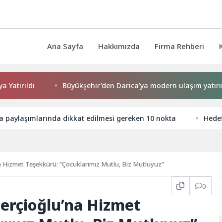
Ana Sayfa
Hakkımızda
Firma Rehberi
ıldı
Büyükşehir’den Darıca’ya modern ulaşım yatırımı
 paylaşımlarında dikkat edilmesi gereken 10 nokta
Hedef
 Hizmet Teşekkürü: “Çocuklarımız Mutlu, Biz Mutluyuz”
0
erçioğlu’na Hizmet