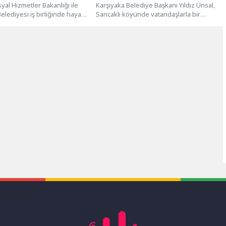
syal Hizmetler Bakanlığı ile
Karşıyaka Belediye Başkanı Yıldız Ünsal,
elediyesi iş birliğinde hayata
Sancaklı köyünde vatandaşlarla bir
avacık Otizm Aktif Yaşam...
araya geldi. Köyü gezerek yapılan
çalışmaları...