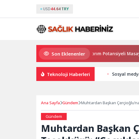
USD
44.64 TRY
Son Eklenenler
Haymana’nın Geleceği ve Yatırım Potansiyeli Masaya Yatır
Teknoloji Haberleri
Sosyal medya
Ana Sayfa
Gündem
Muhtardan Başkan Çerçioğlu’na
Gündem
Muhtardan Başkan Ç