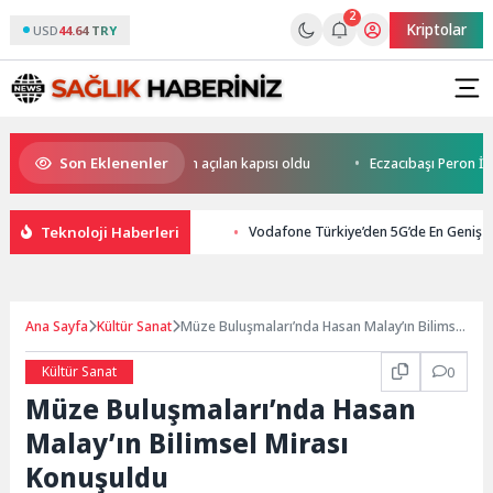
2
Kriptolar
USD
44.64 TRY
Son Eklenenler
mt Merkezi hayata yeniden açılan kapısı oldu
Eczacıbaşı Peron İstanb
Teknoloji Haberleri
Vodafone Türkiye’den 5G’de En Geniş
Ana Sayfa
Kültür Sanat
Müze Buluşmaları’nda Hasan Malay’ın Bilimsel
Mirası Konuşuldu
Kültür Sanat
0
Müze Buluşmaları’nda Hasan
Malay’ın Bilimsel Mirası
Konuşuldu