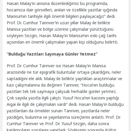
Hasan Malay’ın anısına düzenlediğimiz bu programda,
hocamıza dair görselleri, anıları ve özellikle yazıtlar ışığında
Manisa’nın tarihiyle ilgili önemli bilgileri paylaşacağız” dedi.
Prof. Dr. Cumhur Tanrıver’in uzun yıllar Malay ile birlikte
Manisa yazıtları ve bölge üzerine çalışmalar yürüttüğünü
söyleyen Sezgin, Hasan Malay’ın Manisa’nın eski çağ tarihi
açısından en önemli çalışmaları yapan kişi olduğunu belirtti.
“Bulduğu Yazıtları Saymaya Günler Yetmez”
Prof. Dr. Cumhur Tanrıver ise Hasan Malay’ın Manisa
arazisinde ne tür epigrafik buluntular ortaya çıkardığını, neler
saptadığını ele aldı. Malay ile birlikte yaptıkları araştırmalar ve
kazı çalışmalarına da değinen Tanrıver, “Hoca’nın bulduğu
yazıtları tek tek saymaya çalışsak herhalde günler yetmez.
Çok sayıda yazıtla ilgili çalıştı. Yusuf Hoca’nın kazısını yaptığı
Aigai ile ilgili de çalışmaları vardı” dedi. Hasan Malay’ın bulduğu
yazıtlardan da örnekler sunan Tanrıver, yazıtlarda neler
yazdığını, bulunma ve yayınlanma süreçlerini anlattı. Prof. Dr.
Cumhur Tanrıver ve Prof. Dr. Yusuf Sezgin, daha sonra
katılımcıların sorularını yanıtladı. Söyleşinin sonunda Kültür,