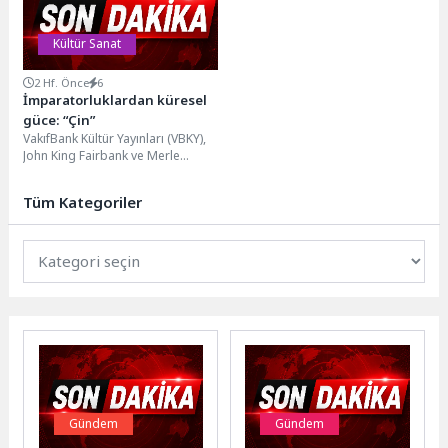
Kültür Sanat
2 Hf. Önce
6
İmparatorluklardan küresel
güce: “Çin”
VakıfBank Kültür Yayınları (VBKY),
John King Fairbank ve Merle
Goldman’ın kaleme
aldığı “Çin” adlı kitabı okurlarla
Tüm Kategoriler
buluşturuyor....
Gündem
Gündem