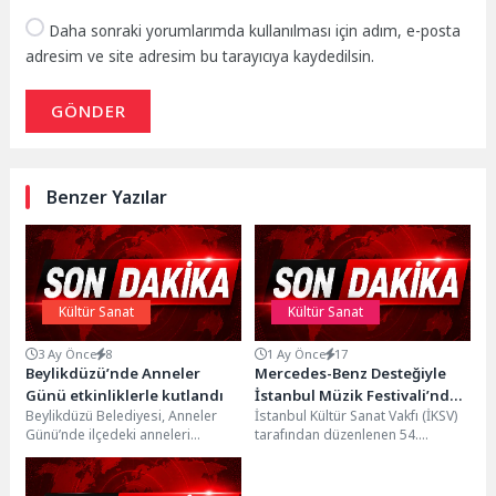
Daha sonraki yorumlarımda kullanılması için adım, e-posta
adresim ve site adresim bu tarayıcıya kaydedilsin.
GÖNDER
Benzer Yazılar
Kültür Sanat
Kültür Sanat
3 Ay Önce
8
1 Ay Önce
17
Beylikdüzü’nde Anneler
Mercedes-Benz Desteğiyle
Günü etkinliklerle kutlandı
İstanbul Müzik Festivali’nde
Beylikdüzü Belediyesi, Anneler
İstanbul Kültür Sanat Vakfı (İKSV)
Viyana Senfoni Rüzgarı Esti
Günü’nde ilçedeki anneleri
tarafından düzenlenen 54.
unutmadı. Gün kapsamında
İstanbul Müzik Festivali,
belirlenen noktalarda çiçek
Mercedes-Benz’in 39 yıllık
dağıtımı yapılırken kamptan...
kesintisiz...