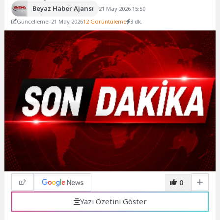
Beyaz Haber Ajansı
21 May 2026 15:50
Güncelleme: 21 May 2026
12 Görüntüleme
3 dk.
0
Yazı Özetini Göster