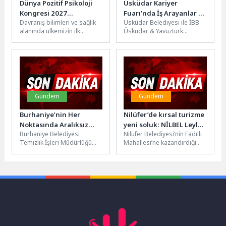
Dünya Pozitif Psikoloji
Üsküdar Kariyer
Kongresi 2027
Fuarı’nda İş Arayanlar ve
Davranış bilimleri ve sağlık
Üsküdar Belediyesi ile İBB
İstanbul’da
İşverenler Buluştu
alanında ülkemizin ilk
Üsküdar & Yavuztürk
düzenlenecek!
tematik üniversitesi olan ve
Bölgesel İstihdam Ofisi iş
kurulduğu günden beri
birliğinde düzenlenen
pozitif...
“Üsküdar Kariyer...
Gündem
Gündem
Burhaniye’nin Her
Nilüfer’de kırsal turizme
Noktasında Aralıksız
yeni soluk: NİLBEL Leylek
Burhaniye Belediyesi
Nilüfer Belediyesi’nin Fadıllı
Temizlik Mesaisi
Kafe & Restoran açıldı
Temizlik İşleri Müdürlüğü
Mahallesi’ne kazandırdığı
ekipleri, ilçe genelinde
NİLBEL Leylek Kafe &
merkez ve kırsal
Restoran düzenlenen
mahallelerde yürüttüğü
törenle hizmete girdi.
kapsamlı temizlik...
Açılışta...