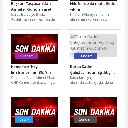
Başkan Taşyasan’dan
Nilüfer’de iki mahallede
Anneler Günü ziyareti
yıkım
Saray Belediye Başkanı
Nilüfer Belediyesi, tarım
Abdül Taşyasan, eşi Nurdan
alanlarının korunması
Taşyasan ile birlikte Anneler
amacıyla yürüttüğü
Günü dolayısıyla
çalışmalar kapsamında,
mahallelerdeki yaşlı...
Tahtalı ve Ürünlü
mahallelerinde toplam 2...
Gündem
Gündem
Kemer’de “Köy
Bursa Kadın
Enstitüleri’nin 86. Yılı”
Çalıştayı’ndan Eşitlikçi
Gazeteci Yazar Ahmet İlhan,
Kadınların yaşamın her
söyleşisi
Kent İçin Güçlü Yol
CHP Kemer İlçe Başkanlığı
alanında daha güçlü, daha
Haritası
tarafından düzenlenen “Köy
görünür ve daha etkin
Enstitülerinin 86. Yılı”
olması için çalışmalarını
konulu...
kararlılıkla...
Sağlık
Gündem