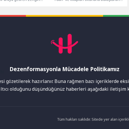
ogramıyla Mayıs ayını da...
Kocaeli Büyükşehir Belediyesi, bu
önemli organizasyonun...
Dezenformasyonla Mücadele Politikamız
mı
i gözetilerek hazırlanır. Buna rağmen bazı içeriklerde eksik
nıltıcı olduğunu düşündüğünüz haberleri aşağıdaki iletişim k
Tüm hakları saklıdır. Sitede yer alan içer