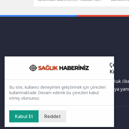
Akşamları” etkinliği kapsamında Yeni
etkinlik pr
Han ve Tarzan Heykeli...
Çerez
Kullanı
Yayınlanan haberler doğruluk ilkes
Bu site, kullanıcı deneyimini geliştirmek için çerezleri
bilgiler bulunabilir.Yanlış veya ya
kullanmaktadır. Devam ederek bu çerezleri kabul
etmiş olursunuz.
Kabul Et
Reddet
Ana Sayfa