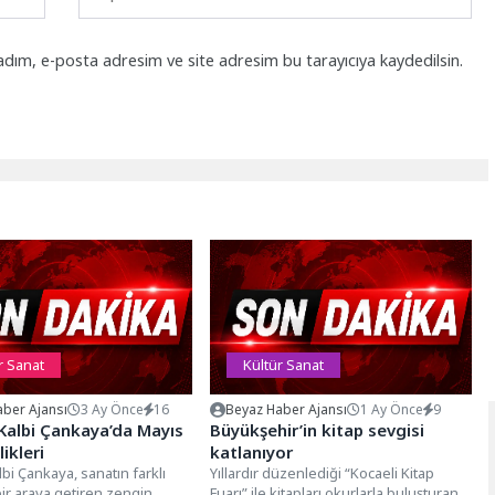
adım, e-posta adresim ve site adresim bu tarayıcıya kaydedilsin.
r Sanat
Kültür Sanat
ber Ajansı
3 Ay Önce
16
Beyaz Haber Ajansı
1 Ay Önce
9
Kalbi Çankaya’da Mayıs
Büyükşehir’in kitap sevgisi
likleri
katlanıyor
lbi Çankaya, sanatın farklı
Yıllardır düzenlediği “Kocaeli Kitap
 bir araya getiren zengin
Fuarı” ile kitapları okurlarla buluşturan