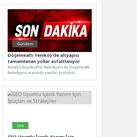
kompozisyon yarışması...
Gündem
Döşemealtı Yeniköy’de altyapısı
tamamlanan yollar asfaltlanıyor
Antalya Büyükşehir Belediyesi ile Döşemealtı
Belediyesi arasında yapılan protokol
kapsamında Yeniköy Mahallesi’nde Turgut
Özal Caddesi...
seo
SEO Uyumlu İçerik Yazımı İçin