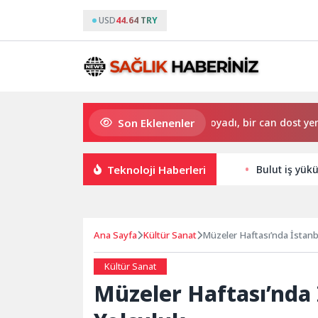
USD
44.64 TRY
Son Eklenenler
 Esnaf Ziyareti
Çocuklar boyadı, bir can dost yeni yuvası
Teknoloji Haberleri
Bulut iş yük
Ana Sayfa
Kültür Sanat
Müzeler Haftası’nda İstanb
Kültür Sanat
Müzeler Haftası’nda 