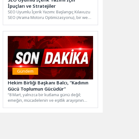
İpuçları ve Stratejiler
SEO Uyumlu İçerik Yazımı: Başlangıç Kılavuzu
SEO (Arama Motoru Optimizasyonu), bir web
sitesinin arama motorlarında...
Gündem
Hekim Birliği Başkanı Balcı, “Kadının
Gücü Toplumun Gücüdür”
“8 Mart, yalnızca bir kutlama günü değil;
emeğin, mücadelenin ve eşitlik arayışının
sembolüdür” diyen Hekim...