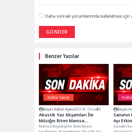
Daha sonraki yorumlarımda kullanılması için 
GÖNDER
Benzer Yazılar
Kültür Sanat
Kültü
Beyaz Haber Ajansı
3 Hf. Önce
6
Beyaz Ha
Akustik Yaz Akşamları İle
Sanatın 
Müziğin Ritmi Manisa
Ayı Etkin
Sokaklarında
Manisa Büyükşehir Belediyesi
Sanatın ka
tarafından düzenlenen “Akustik Yaz
alanlarını