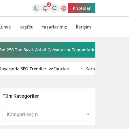
2
Kriptolar
Künye
Keşfet
Yazarlarımız
İletişim
 Ton Sıcak Asfalt Çalışmasını Tamamladı
Manisa Büyükşehir B
ünyasında SEO Trendleri ve İpuçları
Karne Hediyesi Arayanl
Tüm Kategoriler