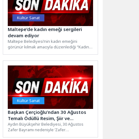
Kültür Sanat
Maltepe’de kadın emeği sergileri
devam ediyor
Maltepe Belediyesi’nin kadın emeğini
görünür kılmak amacıyla düzenlediği “Kadın
Emeği ve Dayanışma Sergisi” ziyaretçilerini
ağırlamaya...
Kültür Sanat
Başkan Çerçioğlu’ndan 30 Ağustos
Temalı Ödüllü Resim, Şiir ve
Kompozisyon Yarışması
Aydın Büyükşehir Belediyesi, 30 Ağustos
Zafer Bayramı nedeniyle ‘Zafer
Bayramı’ temalı ödüllü resim, şiir ve