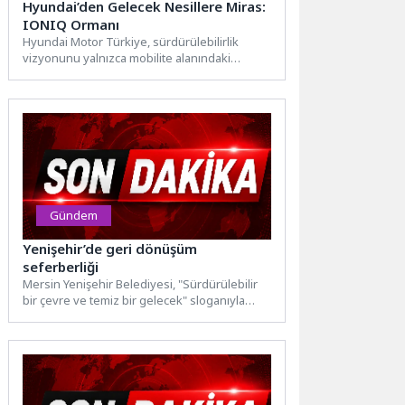
Hyundai’den Gelecek Nesillere Miras:
IONIQ Ormanı
Hyundai Motor Türkiye, sürdürülebilirlik
vizyonunu yalnızca mobilite alanındaki
yatırımlarıyla değil, çevreye ve topluma katkı
sağlayan...
Gündem
Yenişehir’de geri dönüşüm
seferberliği
Mersin Yenişehir Belediyesi, "Sürdürülebilir
bir çevre ve temiz bir gelecek" sloganıyla
yürüttüğü sıfır atık çalışmalarında...