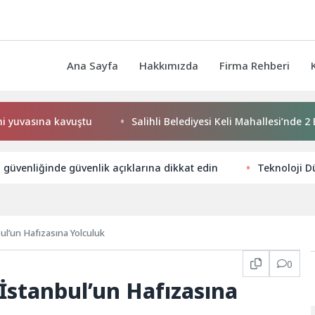
Ana Sayfa
Hakkımızda
Firma Rehberi
na kavuştu
Salihli Belediyesi Keli Mahallesi’nde 2 Bin 250
ü güvenliğinde güvenlik açıklarına dikkat edin
Teknoloji D
ul’un Hafızasına Yolculuk
0
İstanbul’un Hafızasına