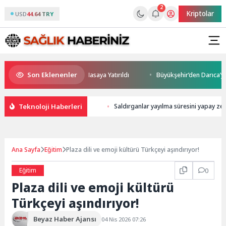
2
Kriptolar
USD
44.64 TRY
Son Eklenenler
i ve Yatırım Potansiyeli Masaya Yatırıldı
Büyükşehir’den Darıca’ya mod
Teknoloji Haberleri
Saldırganlar yayılma süresini yapay zek
Ana Sayfa
Eğitim
Plaza dili ve emoji kültürü Türkçeyi aşındırıyor!
Eğitim
0
Plaza dili ve emoji kültürü
Türkçeyi aşındırıyor!
Beyaz Haber Ajansı
04 Nis 2026 07:26