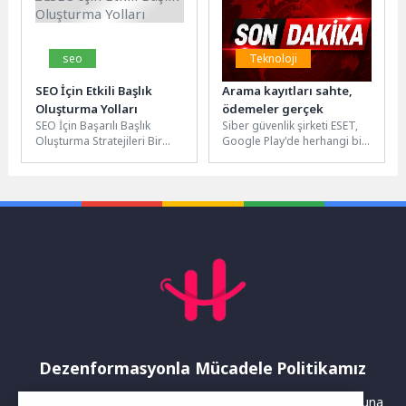
Dayanışma...
seo
Teknoloji
SEO İçin Etkili Başlık
Arama kayıtları sahte,
Oluşturma Yolları
ödemeler gerçek
SEO İçin Başarılı Başlık
Siber güvenlik şirketi ESET,
Oluşturma Stratejileri Bir
Google Play'de herhangi bir
web sitesi için başlık, SEO
numara için arama geçmişi
stratejisinin temel
sağladığını iddia eden...
taşlarından...
Dezenformasyonla Mücadele Politikamız
Yayınlanan haberler doğruluk ilkesi gözetilerek hazırlanır. Buna