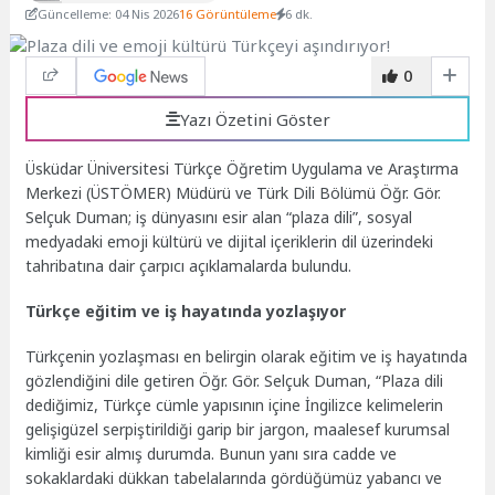
Güncelleme: 04 Nis 2026
16 Görüntüleme
6 dk.
0
Yazı Özetini Göster
Üsküdar Üniversitesi Türkçe Öğretim Uygulama ve Araştırma
Merkezi (ÜSTÖMER) Müdürü ve Türk Dili Bölümü Öğr. Gör.
Selçuk Duman; iş dünyasını esir alan “plaza dili”, sosyal
medyadaki emoji kültürü ve dijital içeriklerin dil üzerindeki
tahribatına dair çarpıcı açıklamalarda bulundu.
Türkçe eğitim ve iş hayatında yozlaşıyor
Türkçenin yozlaşması en belirgin olarak eğitim ve iş hayatında
gözlendiğini dile getiren Öğr. Gör. Selçuk Duman, “Plaza dili
dediğimiz, Türkçe cümle yapısının içine İngilizce kelimelerin
gelişigüzel serpiştirildiği garip bir jargon, maalesef kurumsal
kimliği esir almış durumda. Bunun yanı sıra cadde ve
sokaklardaki dükkan tabelalarında gördüğümüz yabancı ve