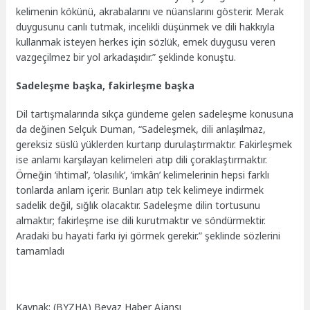
kelimenin kökünü, akrabalarını ve nüanslarını gösterir. Merak
duygusunu canlı tutmak, incelikli düşünmek ve dili hakkıyla
kullanmak isteyen herkes için sözlük, emek duygusu veren
vazgeçilmez bir yol arkadaşıdır.” şeklinde konuştu.
Sadeleşme başka, fakirleşme başka
Dil tartışmalarında sıkça gündeme gelen sadeleşme konusuna
da değinen Selçuk Duman, “Sadeleşmek, dili anlaşılmaz,
gereksiz süslü yüklerden kurtarıp durulaştırmaktır. Fakirleşmek
ise anlamı karşılayan kelimeleri atıp dili çoraklaştırmaktır.
Örneğin ‘ihtimal’, ‘olasılık’, ‘imkân’ kelimelerinin hepsi farklı
tonlarda anlam içerir. Bunları atıp tek kelimeye indirmek
sadelik değil, sığlık olacaktır. Sadeleşme dilin tortusunu
almaktır; fakirleşme ise dili kurutmaktır ve söndürmektir.
Aradaki bu hayati farkı iyi görmek gerekir.” şeklinde sözlerini
tamamladı
Kaynak: (BYZHA) Beyaz Haber Ajansı