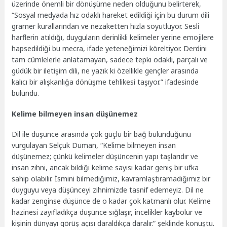
üzerinde önemli bir dönüşüme neden olduğunu belirterek,
“Sosyal medyada hız odaklı hareket edildiği için bu durum dili
gramer kurallarından ve nezaketten hızla soyutluyor. Sesli
harflerin atıldığı, duyguların derinlikli kelimeler yerine emojilere
hapsedildiği bu mecra, ifade yeteneğimizi köreltiyor. Derdini
tam cümlelerle anlatamayan, sadece tepki odaklı, parçalı ve
güdük bir iletişim dili, ne yazık ki özellikle gençler arasında
kalıcı bir alışkanlığa dönüşme tehlikesi taşıyor.” ifadesinde
bulundu.
Kelime bilmeyen insan düşünemez
Dil ile düşünce arasında çok güçlü bir bağ bulunduğunu
vurgulayan Selçuk Duman, “Kelime bilmeyen insan
düşünemez; çünkü kelimeler düşüncenin yapı taşlarıdır ve
insan zihni, ancak bildiği kelime sayısı kadar geniş bir ufka
sahip olabilir. İsmini bilmediğimiz, kavramlaştıramadığımız bir
duyguyu veya düşünceyi zihnimizde tasnif edemeyiz. Dil ne
kadar zenginse düşünce de o kadar çok katmanlı olur. Kelime
hazinesi zayıfladıkça düşünce sığlaşır, incelikler kaybolur ve
kişinin dünyayı görüş açısı daraldıkça daralır.” şeklinde konuştu.