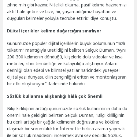
zihne mıh gibi kazınır. Nitelikli okuma, pasif kelime hazinemizi
aktif hale getirir ve bize, hiç yaşamadığımız hayatları ve
duyguları kelimeler yoluyla tecrübe ettirir.” diye konuştu.
Dijital içerikler kelime dağarcığını sınırlıyor
Günümüzde popüler dijital içeriklerin büyük bölümünün “hızlı
tüketim” mantığıyla üretildiğini belirten Selçuk Duman, “Aynı
200-300 kelimenin döndüğü, klişelerle dolu videolar ve kısa
metinler, zihni tembelliğe ve kolaycılığa alıştırıyor. Anlam
derinliği olan edebi ve bilimsel yazılar haricindeki yüzeysel
dijital yazı dünyası, dilin zenginliğini eriten ve montonlaştıran
bir etki oluşturuyor.” ifadesinde bulundu.
Sözlük kullanma alışkanlığı hâlâ çok önemli
Bilgi kirliliğinin arttığı günümüzde sözlük kullanımının daha da
önemli hale geldiğini belirten Selçuk Duman, “Bilgi kirliliğinin
bu denli arttığı bir çağda kelimenin doğrusuna ve köküne
ulaşmak bir sorumluluktur. İnternette hızlıca arama yapmak
ile bir sözlük maddesini incelemek aynı şey değildir. Sözlük,