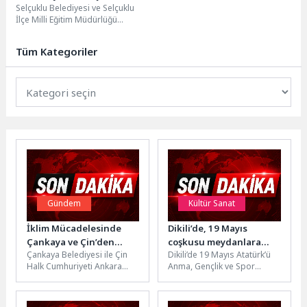
Selçuklu Belediyesi ve Selçuklu
İlçe Milli Eğitim Müdürlüğü
tarafından yürütülen Sanat Eğitim
Atölye Programları (SETAP)...
Tüm Kategoriler
Gündem
Kültür Sanat
İklim Mücadelesinde
Dikili’de, 19 Mayıs
Çankaya ve Çin’den
coşkusu meydanlara
Çankaya Belediyesi ile Çin
Dikili’de 19 Mayıs Atatürk’ü
Ortak Adım
taştı
Halk Cumhuriyeti Ankara
Anma, Gençlik ve Spor
Büyükelçiliği arasında iklim
Bayramı, vatandaşların
değişikliği ve geri dönüşüm
yoğun katılımı ve coşkusuyla
alanında...
kutlandı....