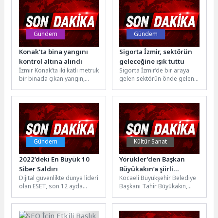
Gündem
Gündem
Konak’ta bina yangını
Sigorta İzmir, sektörün
kontrol altına alındı
geleceğine ışık tuttu
İzmir Konak’ta iki katlı metruk
Sigorta İzmir’de bir araya
bir binada çıkan yangın,
gelen sektörün önde gelen
itfaiye ekiplerinin zamanla
temsilcileri, dijitalleşmeden
yarıştığı yoğun bir...
yapay zekâya kadar pek
çok...
Gündem
Kültür Sanat
2022’deki En Büyük 10
Yörükler’den Başkan
Siber Saldırı
Büyükakın’a şiirli
Dijital güvenlikte dünya lideri
Kocaeli Büyükşehir Belediye
karşılama
olan ESET, son 12 ayda
Başkanı Tahir Büyükakın,
birçok hedef noktayı
Kocaeli Yörükleri Çevre
etkileyen, en kötü...
Doğayı Koruma Kültür
Yardımlaşma ve