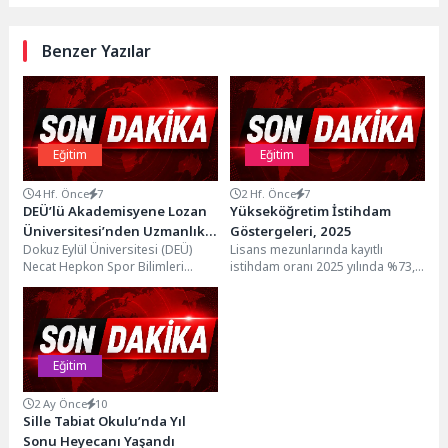
Benzer Yazılar
Eğitim
Eğitim
4 Hf. Önce
7
2 Hf. Önce
7
DEÜ’lü Akademisyene Lozan
Yükseköğretim İstihdam
Üniversitesi’nden Uzmanlık
Göstergeleri, 2025
Dokuz Eylül Üniversitesi (DEÜ)
Lisans mezunlarında kayıtlı
Sertifikası
Necat Hepkon Spor Bilimleri
istihdam oranı 2025 yılında %73,9
Fakültesi Beden Eğitimi ve Spor
olarak gerçekleşti Lisans
Öğretmenliği Bölümü...
mezunlarının kayıtlı istihdam oranı
2024...
Eğitim
2 Ay Önce
10
Sille Tabiat Okulu’nda Yıl
Sonu Heyecanı Yaşandı