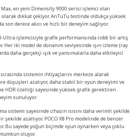
Max, en yeni Dimensity 9000 serisi işlemci olan
on olarak dikkat çekiyor. AnTuTu testinde oldukça yüksek
a son derece akıcı ve hızlı bir deneyim sağlıyor.
Ultra işlemcisiyle grafik performansında ciddi bir artış
. Her iki model de donanım seviyesinde ışın izleme (ray
arda daha gerçekçi ışık ve yansımalarla daha etkileyici
sırasında sistemin ihtiyaçlarını merkeze alarak
re düşüşleri azalıyor, daha stabil bir oyun deneyimi ve
me HDR özelliği sayesinde yüksek grafik gerektiren
neyim sunuluyor.
ma sistemi sayesinde cihazın ısısını daha verimli şekilde
lir şekilde azaltıyor. POCO X8 Pro modelinde de benzer
yor. Bu sayede yoğun biçimde oyun oynarken veya çoklu
 mümkün oluyor.