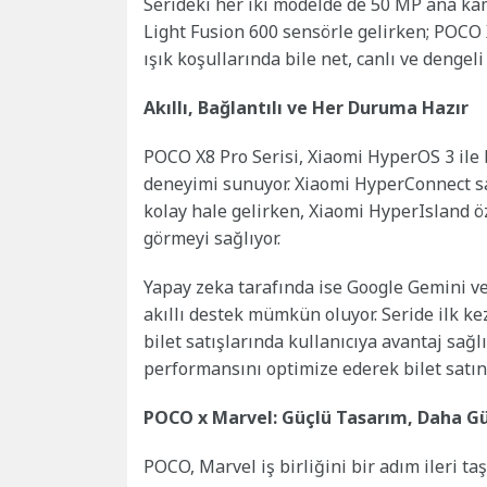
Serideki her iki modelde de 50 MP ana k
Light Fusion 600 sensörle gelirken; POCO 
ışık koşullarında bile net, canlı ve denge
Akıllı, Bağlantılı ve Her Duruma Hazır
POCO X8 Pro Serisi, Xiaomi HyperOS 3 ile bi
deneyimi sunuyor. Xiaomi HyperConnect sa
kolay hale gelirken, Xiaomi HyperIsland öz
görmeyi sağlıyor.
Yapay zeka tarafında ise Google Gemini ve C
akıllı destek mümkün oluyor. Seride ilk k
bilet satışlarında kullanıcıya avantaj sağ
performansını optimize ederek bilet satın 
POCO x Marvel: Güçlü Tasarım, Daha G
POCO, Marvel iş birliğini bir adım ileri t