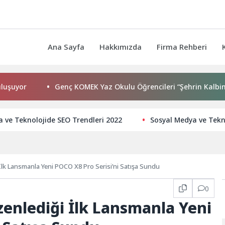
Ana Sayfa
Hakkımızda
Firma Rehberi
Genç KOMEK Yaz Okulu Öğrencileri “Şehrin Kalbinde Yolcul
 ve Teknolojide SEO Trendleri 2022
Sosyal Medya ve Tekno
İlk Lansmanla Yeni POCO X8 Pro Serisi’ni Satışa Sundu
0
enlediği İlk Lansmanla Yeni