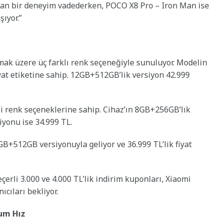
unan bir deneyim vadederken, POCO X8 Pro – Iron Man ise
şıyor.”
mak üzere üç farklı renk seçeneğiyle sunuluyor. Modelin
yat etiketine sahip. 12GB+512GB’lik versiyon 42.999
li renk seçeneklerine sahip. Cihaz’ın 8GB+256GB’lık
yonu ise 34.999 TL.
B+512GB versiyonuyla geliyor ve 36.999 TL’lik fiyat
erli 3.000 ve 4.000 TL’lik indirim kuponları, Xiaomi
ıcıları bekliyor.
um Hız