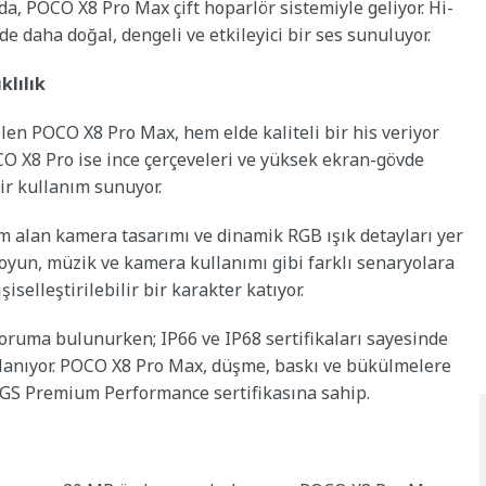
, POCO X8 Pro Max çift hoparlör sistemiyle geliyor. Hi-
 daha doğal, dengeli ve etkileyici bir ses sunuluyor.
lılık
len POCO X8 Pro Max, hem elde kaliteli bir his veriyor
CO X8 Pro ise ince çerçeveleri ve yüksek ekran-gövde
ir kullanım sunuyor.
am alan kamera tasarımı ve dinamik RGB ışık detayları yer
u, oyun, müzik ve kamera kullanımı gibi farklı senaryolara
selleştirilebilir bir karakter katıyor.
koruma bulunurken; IP66 ve IP68 sertifikaları sayesinde
ğlanıyor. POCO X8 Pro Max, düşme, baskı ve bükülmelere
ı SGS Premium Performance sertifikasına sahip.