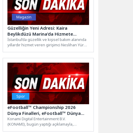
Magazin
Güzelliğin Yeni Adresi: Kaira
Beylikdüzü Marina’da Hizmete
Devam Ediyor
İstanbul’da güzellik ve kişisel bakım alanında
yıllardır hizmet veren girişimci Neslihan Yürür,
yeni markası KAİRA...
Spor
eFootball™ Championship 2026
Dünya Finalleri, eFootball™ Dünya
Festivali sırasında Tayland’ın
Konami Digital Entertainment B.V.
(KONAMI), bugün yaptığı açıklamayla,
Bangkok şehrinde düzenlenecek.
dünyanın en iyi eFootball™ oyuncularının