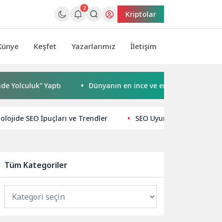
2
Kriptolar
Künye
Keşfet
Yazarlarımız
İletişim
uk” Yaptı
Dünyanın en ince ve en güçlü katlanabilir amir
lojide SEO İpuçları ve Trendler
SEO Uyumlu Teknoloji İçin 
Tüm Kategoriler