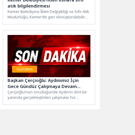
atık bilgilendirmesi
Kemer Belediyesi İklim Değişikliği ve Sıfır Atık
Müdürlüğü, Kemer’de geri dönüştürülebilir
atıkların doğru şekilde ayrıştırılması...
Gündem
Başkan Çerçioğlu: Aydınımız İçin
Gece Gündüz Çalışmaya Devam
Ediyoruz
Çerçioğlu’nun öncülüğünde Aydın’ın dört bir
yanında gerçekleştirilen çalışmalar hız
kesmeden devam ediyor.Aydın Büyükşehir
Belediyesi ekipleri,...