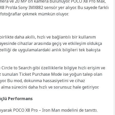
amera ve 20 MP ön kamera bulunuyor. POCO X8 Pro Max,
X8 Pro’da Sony IMX882 sensör yer alıyor. Bu sayede farklı
li fotoğraflar çekmek mümkün oluyor.
rlikte daha akıllı, hızlı ve bağlantılı bir kullanım
yesinde cihazlar arasında geçiş ve etkileşim oldukça
elliği de uygulamalardaki anlık bilgileri tek bakışta
ircle to Search gibi özelliklerle bilgiye hızlı erişim ve
ez sunulan Ticket Purchase Mode ise yoğun talep olan
lıyor. Bu mod, dokunma hassasiyetini ve cihaz
alma sürecini daha hızlı ve sorunsuz hale getiriyor.
üçlü Performans
aşıyarak POCO X8 Pro – Iron Man modelini de tanıttı.