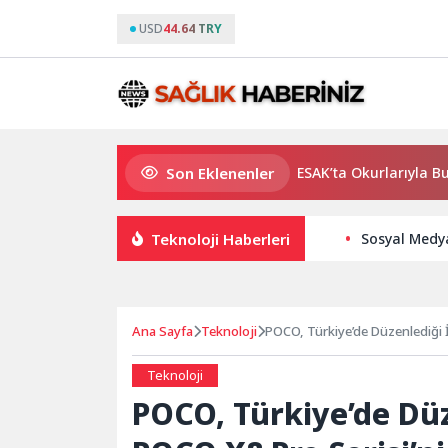
USD
44.64 TRY
Son Eklenenler
Usta Yazar Burhan Sönmez TESAK’ta Okurlarıyla Buluşuyor
Teknoloji Haberleri
Sosyal Medya
Ana Sayfa
Teknoloji
POCO, Türkiye’de Düzenlediği 
Teknoloji
POCO, Türkiye’de Düz