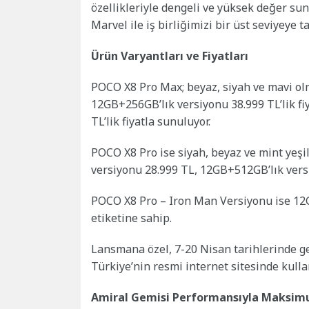
özellikleriyle dengeli ve yüksek değer s
Marvel ile iş birliğimizi bir üst seviyeye ta
Ürün Varyantları ve Fiyatları
POCO X8 Pro Max; beyaz, siyah ve mavi ol
12GB+256GB’lık versiyonu 38.999 TL’lik fi
TL’lik fiyatla sunuluyor.
POCO X8 Pro ise siyah, beyaz ve mint yeşi
versiyonu 28.999 TL, 12GB+512GB’lık versi
POCO X8 Pro – Iron Man Versiyonu ise 12G
etiketine sahip.
Lansmana özel, 7-20 Nisan tarihlerinde geç
Türkiye’nin resmi internet sitesinde kullan
Amiral Gemisi Performansıyla Maksim