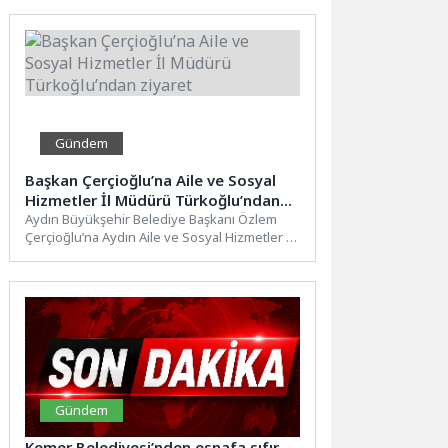
dünya şampiyonu olmak...
Gündem
Başkan Çerçioğlu’na Aile ve Sosyal
Hizmetler İl Müdürü Türkoğlu’ndan
ziyaret
Aydın Büyükşehir Belediye Başkanı Özlem
Çerçioğlu’na Aydın Aile ve Sosyal Hizmetler İl
Müdürü İlkay Türkoğlu...
Gündem
Kemer Belediyesi’nden esnafa sıfır