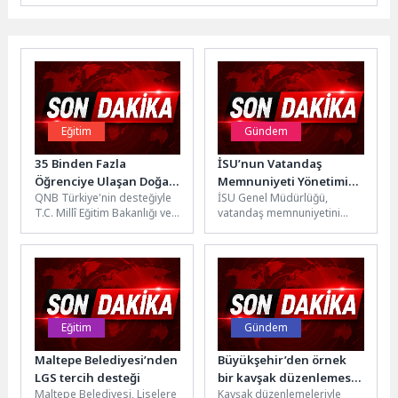
Eğitim
Gündem
35 Binden Fazla
İSU’nun Vatandaş
Öğrenciye Ulaşan Doğa
Memnuniyeti Yönetimi
QNB Türkiye'nin desteğiyle
İSU Genel Müdürlüğü,
Öncüleri Programı’nda
Tescillendi
T.C. Millî Eğitim Bakanlığı ve
vatandaş memnuniyetini
Gençler Projelerini
WWF-Türkiye tarafından
esas alan hizmet anlayışını
Paylaştı
yürütülen Doğa Öncüleri
uluslararası standartlarla
Programı kapsamında
belgeledi. Müşteri Hizmetleri
geliştirilen projeler,...
ve...
Eğitim
Gündem
Maltepe Belediyesi’nden
Büyükşehir’den örnek
LGS tercih desteği
bir kavşak düzenlemesi
Maltepe Belediyesi, Liselere
Kavşak düzenlemeleriyle
daha