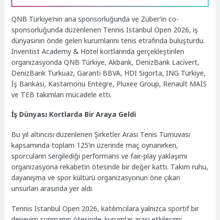
QNB Türkiye’nin ana sponsorluğunda ve Züber’in co-
sponsorluğunda düzenlenen Tennis Istanbul Open 2026, iş
dünyasının önde gelen kurumlarını tenis etrafında buluşturdu.
Inventist Academy & Hotel kortlarında gerçekleştirilen
organizasyonda QNB Türkiye, Akbank, DenizBank Lacivert,
DenizBank Turkuaz, Garanti BBVA, HDI Sigorta, ING Türkiye,
İş Bankası, Kastamonu Entegre, Pluxee Group, Renault MAİS
ve TEB takımları mücadele etti.
İş Dünyası Kortlarda Bir Araya Geldi
Bu yıl altıncısı düzenlenen Şirketler Arası Tenis Turnuvası
kapsamında toplam 125’in üzerinde maç oynanırken,
sporcuların sergilediği performans ve fair-play yaklaşımı
organizasyona rekabetin ötesinde bir değer kattı. Takım ruhu,
dayanışma ve spor kültürü organizasyonun öne çıkan
unsurları arasında yer aldı.
Tennis Istanbul Open 2026, katılımcılara yalnızca sportif bir
deneyim sunmanın ötesinde; kurumlar arası etkileşimi