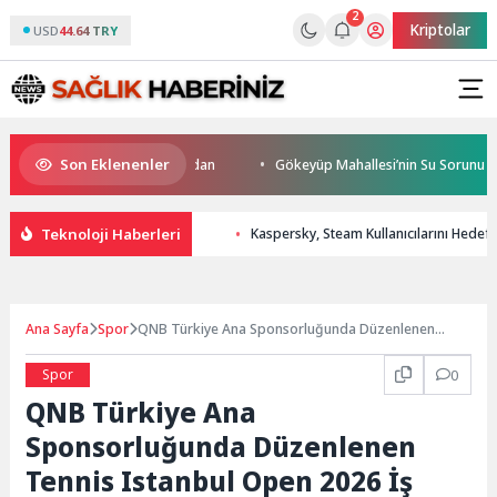
2
Kriptolar
USD
44.64 TRY
Son Eklenenler
a start Başkan Büyükakın’dan
Gökeyüp Mahallesi’nin Su Sorunu Çözü
Teknoloji Haberleri
Kaspersky, Steam Kullanıcılarını Hedef
Ana Sayfa
Spor
QNB Türkiye Ana Sponsorluğunda Düzenlenen
Tennis Istanbul Open 2026 İş Dünyasını Kortlarda
Buluşturdu
Spor
0
QNB Türkiye Ana
Sponsorluğunda Düzenlenen
Tennis Istanbul Open 2026 İş