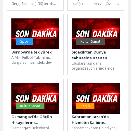
Geçiş Sistemi (LGS) tercih
trafiği daha akıcı ve güvenli
döneminde öğrenci ve
hale getirmeye devam eden
velilere ücretsiz tercih
Kocaeli Büyükşehir
danışmanlığı hizmeti...
Belediyesi, bir...
Spor
Kültür Sanat
Bornova’da tek yürek
Sığacık’tan Dünya
A Milli Futbol Takımımızın
sahnesine uzanan
dünya sahnesindeki dev
Uluslararası dans
başarı
mücadelesi, Büyükşehir
organizasyonlarında elde
Belediyesi ve Bornova
ettikleri başarılarla
Belediyesi’nin
Seferihisar’ın gururu olan
organizasyonuyla ilçenin...
REBETEOS Dans Akademisi
sporcuları ile akademinin...
Kültür Sanat
Sağlık
Osmangazi’de Göçün
Kahramankazan’da
Hikayelerini
Hizmetin Kalbine
Osmangazi Belediyesi,
Kahramankazan Belediyesi,
Karikatürlerle Anlatan
“Psikolojik” Dokunuş!