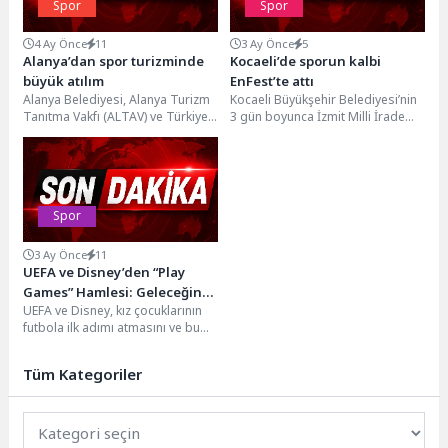
Spor
Spor
4 Ay Önce
11
3 Ay Önce
5
Alanya’dan spor turizminde
Kocaeli’de sporun kalbi
büyük atılım
EnFest’te attı
Alanya Belediyesi, Alanya Turizm
Kocaeli Büyükşehir Belediyesi’nin
Tanıtma Vakfı (ALTAV) ve Türkiye
3 gün boyunca İzmit Milli İrade
Voleybol Federasyonu (TVF) iş
Meydanı’nda düzenlediği
birliğiyle hazırlanan...
EnFest’te 19 Mayıs coşkusu...
Spor
3 Ay Önce
11
UEFA ve Disney’den “Play
Games” Hamlesi: Geleceğin
UEFA ve Disney, kız çocuklarının
Kadın Şampiyonlar Ligi
futbola ilk adımı atmasını ve bu
Yıldızları Yetişiyor!
tutkuyu kalıcı hale getirmesini...
Tüm Kategoriler