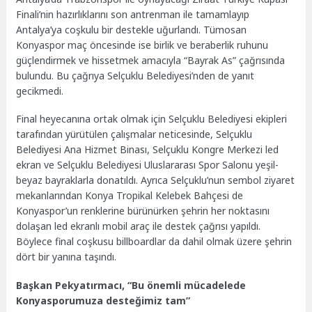
Finali’nin hazırlıklarını son antrenman ile tamamlayıp
Antalya’ya coşkulu bir destekle uğurlandı. Tümosan
Konyaspor maç öncesinde ise birlik ve beraberlik ruhunu
güçlendirmek ve hissetmek amacıyla “Bayrak As” çağrısında
bulundu. Bu çağrıya Selçuklu Belediyesi’nden de yanıt
gecikmedi.
Final heyecanına ortak olmak için Selçuklu Belediyesi ekipleri
tarafından yürütülen çalışmalar neticesinde, Selçuklu
Belediyesi Ana Hizmet Binası, Selçuklu Kongre Merkezi led
ekran ve Selçuklu Belediyesi Uluslararası Spor Salonu yeşil-
beyaz bayraklarla donatıldı. Ayrıca Selçuklu’nun sembol ziyaret
mekanlarından Konya Tropikal Kelebek Bahçesi de
Konyaspor’un renklerine bürünürken şehrin her noktasını
dolaşan led ekranlı mobil araç ile destek çağrısı yapıldı.
Böylece final coşkusu billboardlar da dahil olmak üzere şehrin
dört bir yanına taşındı.
Başkan Pekyatırmacı, “Bu önemli mücadelede
Konyasporumuza desteğimiz tam”