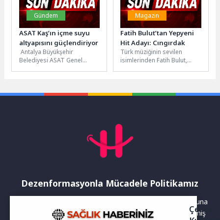
Gündem
Magazin
ASAT Kaş’ın içme suyu
Fatih Bulut’tan Yepyeni
altyapısını güçlendiriyor
Hit Adayı: Cıngırdak
Antalya Büyükşehir
Türk müziğinin sevilen
Belediyesi ASAT Genel
isimlerinden Fatih Bulut,
Müdürlüğü, Kaş’ın 54
2019 yılında
mahallesinde içme suyu
yayımladığı "Çok Sevdim
altyapısını güçlendirmek
Yalan Oldu" ile kariyerini
amacıyla çalışmalarını...
bambaşka bir...
Dezenformasyonla Mücadele Politikamız
Yayınlanan haberler doğruluk ilkesi gözetilerek hazırlanır. Buna
Çerez
rağmen bazı içeriklerde eksik, hatalı veya güncelliğini yitirmiş