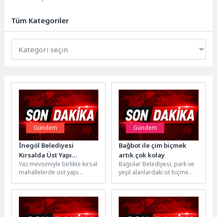
olan Coral Cup Antalya Yat
Yarışları, Kemer...
Tüm Kategoriler
Gündem
Gündem
İnegöl Belediyesi
Bağbot ile çim biçmek
Kırsalda Üst Yapı
artık çok kolay
Yaz mevsimiyle birlikte kırsal
Bağcılar Belediyesi, park ve
Hamlesini Sürdürüyor
mahallelerde üst yapı
yeşil alanlardaki ot biçme
çalışmalarına hız veren
işlerini Bağbot isimli uzaktan
İnegöl Belediyesi, Akıncılar
kumandalı, paletli
Mahallesinde 3...
robotlarla...