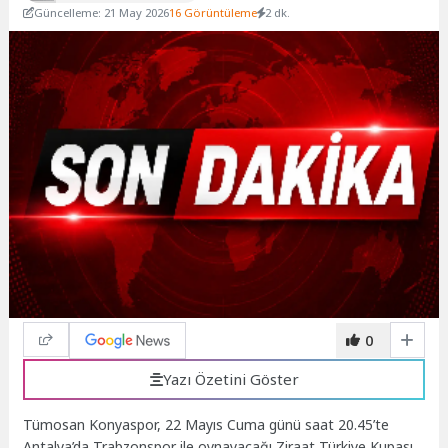
Güncelleme: 21 May 2026
16 Görüntüleme
2 dk.
0
Yazı Özetini Göster
Tümosan Konyaspor, 22 Mayıs Cuma günü saat 20.45’te
Antalya’da Trabzonspor ile oynayacağı Ziraat Türkiye Kupası