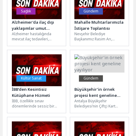
Sağlık
Gündem
Alzheimer’da ilaç dışı
Mahalle Muhtarlarımızla
yaklaşımlar umut
İstişare Toplantısı
Alzheimer hastalığında
Nevşehir Belediye
vadediyor!
mevcut ilaç tedavileri,
Başkanımız Rasim Arı,
hastalığın ilerleyişini
Nevşehir Muhtarlar Derneği
durdurmaktan ziyade
Başkanı Hüseyin Altınışık ve
semptomları hafifletmekle
22 mahalle muhtarlarıyla...
sınırlı kaldığını ifade
eden Nöroloji...
Kültür Sanat
Gündem
İBB’den Kesintisiz
Büyükşehir’in örnek
Kütüphane Hizmeti
projesi kent geneline
İBB, özellikle sınav
Antalya Büyükşehir
yayılıyor
dönemlerinde sessiz bir
Belediyesi’nin Çiftçi Kart
çalışma ortamına ihtiyaç
Projesi büyümeye ve
duyan öğrenciler için kentin
yaygınlaşmaya devam
üç kritik...
ediyor. Daha önce 8 ilçede...