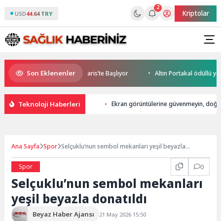
2
Kriptolar
USD
44.64 TRY
Son Eklenenler
le World Cup Heyecanı Paris’te Başlıyor
Altın Portakal ödüllü yönetm
Teknoloji Haberleri
Ekran görüntülerine güvenmeyin, doğr
Ana Sayfa
Spor
Selçuklu’nun sembol mekanları yeşil beyazla
donatıldı
Spor
0
Selçuklu’nun sembol mekanları
yeşil beyazla donatıldı
Beyaz Haber Ajansı
21 May 2026 15:50