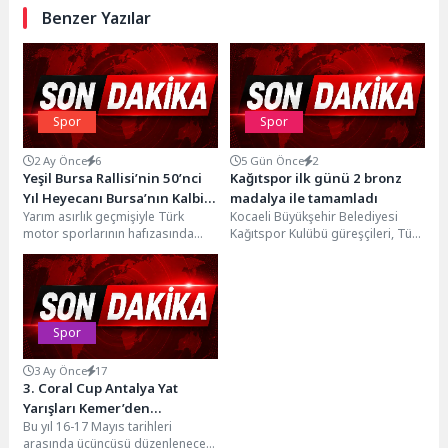
Benzer Yazılar
Spor
Spor
2 Ay Önce
6
5 Gün Önce
2
Yeşil Bursa Rallisi’nin 50’nci
Kağıtspor ilk günü 2 bronz
Yıl Heyecanı Bursa’nın Kalbi
madalya ile tamamladı
Yarım asırlık geçmişiyle Türk
Kocaeli Büyükşehir Belediyesi
Osmangazi’de Yaşanacak
motor sporlarının hafızasında
Kağıtspor Kulübü güreşçileri, Türk
özel bir yere sahip olan Yeşil
güreşinin efsane isimleri Hasan
Bursa Rallisi,...
Gemici ve Gazanfer Bilge'nin...
Spor
3 Ay Önce
17
3. Coral Cup Antalya Yat
Yarışları Kemer’den
Bu yıl 16-17 Mayıs tarihleri
başlayacak
arasında üçüncüsü düzenlenecek