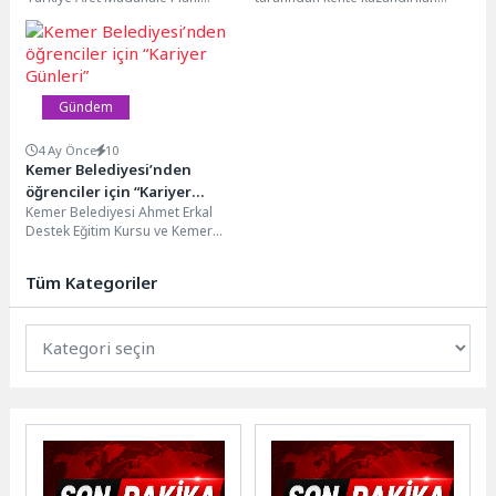
(TAMP) kapsamında yürütülen
“Online Kocaeli Kart Sistemi”,
Beslenme Çalışma Grubu
başvurudan kullanıma kadar tüm
çalışmaları sonucunda...
süreci...
Gündem
4 Ay Önce
10
Kemer Belediyesi’nden
öğrenciler için “Kariyer
Kemer Belediyesi Ahmet Erkal
Günleri”
Destek Eğitim Kursu ve Kemer
Belediyesi Gençlik Meclisi
tarafından düzenlenen “Kariyer...
Tüm Kategoriler