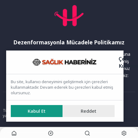
Dezenformasyonla Mücadele Politikamız
Yayınlanan haberler doğruluk ilkesi gözetilerek hazırlanır. Buna
Çerez
rağmen bazı içeriklerde eksik, hatalı veya güncelliğini yitirmiş
Kullanı
bilgiler bulunabilir.Yanlış veya yanıltıcı olduğunu düşündüğünüz
haberleri aşağıdaki iletişim kanallarından bize bildirebilirsiniz:
Bu site, kullanıcı deneyimini geliştirmek için çerezleri
kullanmaktadır. Devam ederek bu çerezleri kabul etmiş
olursunuz.
Ana Sayfa
Tüm hakları saklıdır. Sitede yer alan içerikler izinsiz kopyalanamaz,
Kabul Et
Reddet
yayımlanamaz ve kullanılamaz.