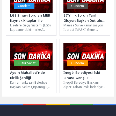
Gündem
Gündem
LGS Sınavı Soruları MEB
27 Yıllık Sorun Tarih
Kaynak Kitapları ile
Oluyor: Başkan Dutlulu
Liselere Geçiş Sistemi (LGS)
Manisa Su ve Kanalizasyon
Örtüşüyor!
Akhisar’daki Altyapı
kapsamındaki merkezî
İdaresi (MASKİ) Genel
Yatırımını İnceledi
sınavın sorularına yönelik
Müdürlüğü tarafından
hazırlanan raporda,
Akhisar’ın Efendi, Atatürk ve
soruların tamamının,
Hürriyet mahallelerinde...
Bakanlığın dağıttığı...
Kültür Sanat
Gündem
Aydın Mahallesi’nde
İnegöl Belediyesi Eski
Birlik Şenliği
Binası, Gençlik
Kahramankazan Belediye
İnegöl Belediye Başkanı
Merkezi’ne Dönüşüyor
Başkanı Selim Çırpanoğlu,
Alper Taban, eski belediye
Aydın Mahallesi'nde
binasının Gençlik ve Spor
düzenlenen Birlik, Beraberlik
Bakanlığı iş birliği ile...
ve Kaynaşma Şenliği'ne
katılarak mahalle...