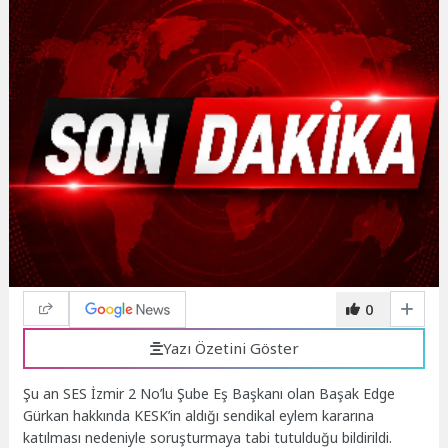
0
Yazı Özetini Göster
Şu an SES İzmir 2 No’lu Şube Eş Başkanı olan Başak Edge
Gürkan hakkında KESK’in aldığı sendikal eylem kararına
katılması nedeniyle soruşturmaya tabi tutulduğu bildirildi.