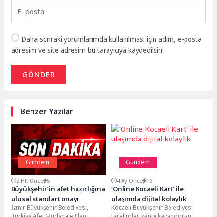
Daha sonraki yorumlarımda kullanılması için adım, e-posta
adresim ve site adresim bu tarayıcıya kaydedilsin.
GÖNDER
Benzer Yazılar
Gündem
Gündem
2 Hf. Önce
5
4 Ay Önce
16
Büyükşehir’in afet hazırlığına
‘Online Kocaeli Kart’ ile
ulusal standart onayı
ulaşımda dijital kolaylık
İzmir Büyükşehir Belediyesi,
Kocaeli Büyükşehir Belediyesi
Türkiye Afet Müdahale Planı
tarafından kente kazandırılan