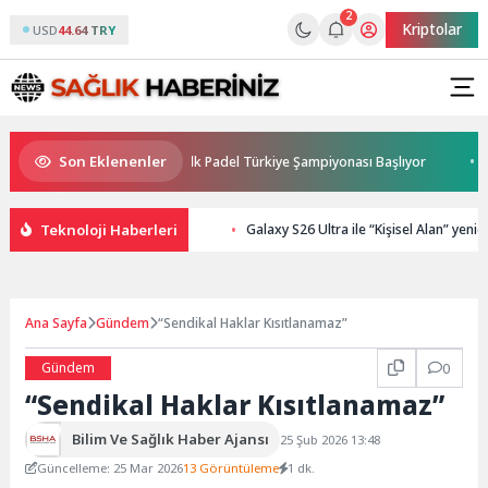
2
Kriptolar
USD
44.64 TRY
Son Eklenenler
sorluğunda Türkiye’nin İlk Padel Türkiye Şampiyonası Başlıyor
Avrup
Teknoloji Haberleri
Galaxy S26 Ultra ile “Kişisel Alan” yeni
Ana Sayfa
Gündem
“Sendikal Haklar Kısıtlanamaz”
Gündem
0
“Sendikal Haklar Kısıtlanamaz”
Bilim Ve Sağlık Haber Ajansı
25 Şub 2026 13:48
Güncelleme: 25 Mar 2026
13 Görüntüleme
1 dk.