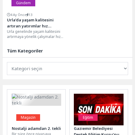
Gündem
4 Ay Önce
13
Urla’da yaşam kalitesini
artıran yatırımlar hız
Urla genelinde yaşam kalitesini
kesmeden devam ediyor
artırmaya yönelik çalışmalar hız
kesmeden devam ediyor. İlçenin
dört bir yanında...
Tüm Kategoriler
Magazin
Eğitim
Nostalji adamdan 2. tekli
Gaziemir Belediyesi
Bir süre önce piyasaya
Destek Eğitim Kursu’nun