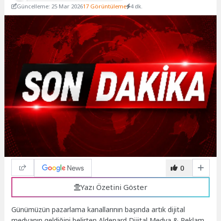
Güncelleme: 25 Mar 2026
17 Görüntüleme
4 dk.
0
Yazı Özetini Göster
Günümüzün pazarlama kanallarının başında artık dijital
medyanın geldiğini belirten Aldenard Dijital Medya & Reklam