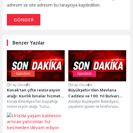
adresim ve site adresim bu tarayıcıya kaydedilsin.
GÖNDER
Benzer Yazılar
Gündem
Gündem
1 Ay Önce
5
3 Ay Önce
4
Konak’tan çifte restorasyon
Büyükşehir’den Mevlana
atağı: Asırlık binalar hizmet
Caddesi ve 100. Yıl Bulvarı
Konak Belediyesi’nin başlattığı
Antalya Büyükşehir Belediyesi,
alanlarına dönüşecek
arasında kaldırım ve peyzaj
restorasyon atağı, Tuzcu
yayaların güven ve konforunu
çalışması
Mahallesi’ndeki iki tescilli binayla
arttırmak amacıyla Mevlana
devam ediyor. Birbirine bitişik
Caddesi ile 100. Yıl Bulvarı...
olarak...