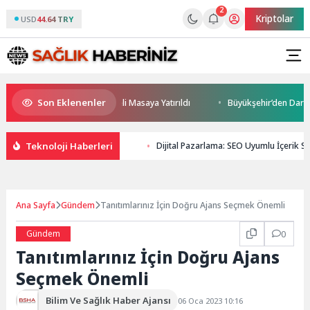
2
Kriptolar
USD
44.64 TRY
Son Eklenenler
ceği ve Yatırım Potansiyeli Masaya Yatırıldı
Büyükşehir’den Darıca’ya 
Teknoloji Haberleri
Dijital Pazarlama: SEO Uyumlu İçerik Str
Ana Sayfa
Gündem
Tanıtımlarınız İçin Doğru Ajans Seçmek Önemli
Gündem
0
Tanıtımlarınız İçin Doğru Ajans
Seçmek Önemli
Bilim Ve Sağlık Haber Ajansı
06 Oca 2023 10:16