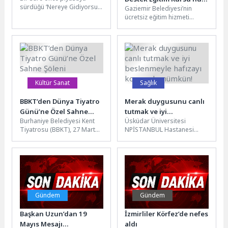
sürdüğü ‘Nereye Gidiyorsun’
Gaziemir Belediyesi’nin
kayıtları başlıyor
adlı şarkısıyla müzik
ücretsiz eğitim hizmeti
dünyasında dikkat çeken,
sunduğu Destek Eğitim
TRT sanatçısı...
Kursu’nun ortaokul grubu
yeni dönem kayıtları 11...
Kültür Sanat
Sağlık
BBKT’den Dünya Tiyatro
Merak duygusunu canlı
Günü’ne Özel Sahne
tutmak ve iyi
Burhaniye Belediyesi Kent
Üsküdar Üniversitesi
Şöleni
beslenmeyle hafızayı
Tiyatrosu (BBKT), 27 Mart
NPİSTANBUL Hastanesi
korumak mümkün!
Dünya Tiyatro Günü
Nöroloji Uzmanı Prof. Dr.
kapsamında hazırladığı özel
Sultan Tarlacı, unutkanlık
programı başarıyla...
hakkında açıklamalarda
bulunarak hafızayı...
Gündem
Gündem
Başkan Uzun’dan 19
İzmirliler Körfez’de nefes
Mayıs Mesajı…
aldı