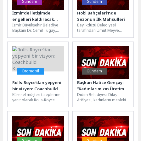
Gündem
Gündem
İzmir’de iletişimde
Hobi Bahçeleri’nde
engelleri kaldıracak
Sezonun İlk Mahsulleri
İzmir Büyükşehir Belediye
Beylikdüzü Belediyesi
sistem: ADİS
Başkanı Dr. Cemil Tugay,
tarafından Umut Meyve
konuşma ve dil gelişimi
Ormanı içinde oluşturulan
alanında zorluk yaşayan
Hobi Bahçeleri’nde fideler
bireylerin...
toprakla buluştu. Kullanım
hakkı...
Otomobil
Gündem
Rolls-Royce’dan yepyeni
Başkan Hatice Gençay:
bir vizyon: Coachbuild
“Kadınlarımızın Üretim
Küresel müşteri taleplerine
Didim Belediyesi Dikiş
Koleksiyonu
Gücünü Destekliyoruz”
yanıt olarak Rolls-Royce
Atölyesi, kadınların mesleki
Motor Cars, Coachbuild
becerilerini geliştirirken
Koleksiyonu’nu sunuyor. Bu
üretim süreçlerine aktif
koleksiyon, süper lüks...
katılımlarını da destekliyor.
Uygulamalı...
Gündem
Gündem