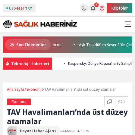
2
Kriptolar
USD
44.64 TRY
Son Eklenenler
a Buluşmaları gençleri İzmir’de
“Aşk Tesadüfleri Sever 3″ün Çekimle
Teknoloji Haberleri
Kaspersky: Dünya Kupası’na Ev Sahipliğ
Ana Sayfa
Ekonomi
TAV Havalimanları’nda üst düzey atamalar
Ekonomi
0
TAV Havalimanları’nda üst düzey
atamalar
Beyaz Haber Ajansı
24 Mar 2026 19:15