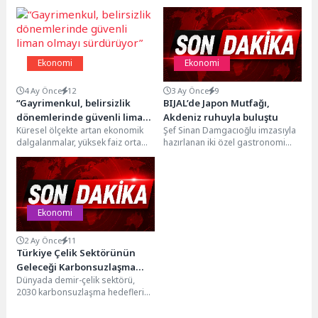
Ekonomi
Ekonomi
4 Ay Önce
12
3 Ay Önce
9
“Gayrimenkul, belirsizlik
BIJAL’de Japon Mutfağı,
dönemlerinde güvenli liman
Akdeniz ruhuyla buluştu
Küresel ölçekte artan ekonomik
Şef Sinan Damgacıoğlu imzasıyla
olmayı sürdürüyor”
dalgalanmalar, yüksek faiz ortamı
hazırlanan iki özel gastronomi
ve finansal piyasalardaki
deneyimi, BIJAL’in yeni nesil lüks
belirsizlikler yatırım tercihlerini
anlayışını farklı...
yeniden...
Ekonomi
2 Ay Önce
11
Türkiye Çelik Sektörünün
Geleceği Karbonsuzlaşma
Dünyada demir-çelik sektörü,
Hızına Bağlı
2030 karbonsuzlaşma hedeflerine
yaklaşılırken kritik bir dönemece
girdi. Düşük karbonlu demir-çelik