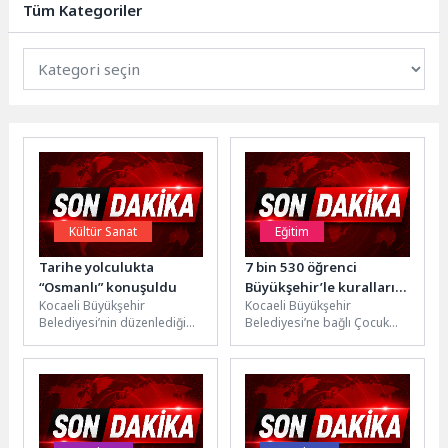
Tüm Kategoriler
üretimi...
Kültür Sanat
Eğitim
Tarihe yolculukta
7 bin 530 öğrenci
“Osmanlı” konuşuldu
Büyükşehir’le kuralları
Kocaeli Büyükşehir
Kocaeli Büyükşehir
öğrendi
Belediyesi’nin düzenlediği
Belediyesi’ne bağlı Çocuk
“Milli İrade Sohbetleri: Buyur
Trafik Eğitim Parkı’nda 2025-
Buradan Dinle Projesi” konu
2026 eğitim öğretim yılında
ve konuklarıyla tarihe...
düzenlenen 270 eğitim...