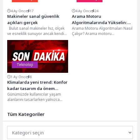
4 Ay Önce
17
4 Ay Önce
24
Makineler sanal güvenlik
Arama Motoru
açıkları gerçek
Algoritmalarında Yükselin:
Bulut sanal makineler hız, ölçek
Arama Motoru Algoritmaları Nasıl
Teknoloji ve SEO Uyumlu
ve esneklik sunuyor ancak kendi
Çalışır? Arama motoru
İpuçları
başlarına bırakıldıklarında risk
algoritmaları, internet
oluşturuyor. Amazon...
kullanıcılarının arama sorgularına
en uygun ve...
Teknoloji
1 Ay Önce
8
Klimalarda yeni trend: Konfor
kadar tasarım da önem
Günümüzde kullanıcılar yaşam
kazanıyor
alanlarını tasarlarken yalnızca
mobilya ve dekorasyona değil,
kullandıkları teknolojik ürünlerin
Tüm Kategoriler
mekânla uyumuna...