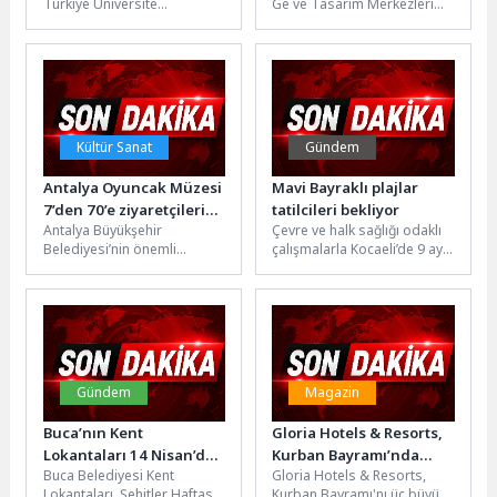
Türkiye Üniversite
Ge ve Tasarım Merkezleri
Yükseldi
Memnuniyet Araştırması
İletişim ve İş Birliği Platformu
(TÜMA) 2026 sonuçlarında
(ARGEMİP) tarafından bu...
elde ettiği başarıyla öğrenci
odaklı...
Kültür Sanat
Gündem
Antalya Oyuncak Müzesi
Mavi Bayraklı plajlar
7’den 70’e ziyaretçilerini
tatilcileri bekliyor
Antalya Büyükşehir
Çevre ve halk sağlığı odaklı
ağırlıyor
Belediyesi’nin önemli
çalışmalarla Kocaeli’de 9 ayrı
kültürel alanlarından biri
plajda “Mavi Bayrak”
olan Antalya Oyuncak
unvanını koruyan
Müzesi, geçmişten
Büyükşehir...
günümüze uzanan yaklaşık...
Gündem
Magazin
Buca’nın Kent
Gloria Hotels & Resorts,
Lokantaları 14 Nisan’da
Kurban Bayramı’nda
Buca Belediyesi Kent
Gloria Hotels & Resorts,
ücretsiz
Arem Arman, Alya ve
Lokantaları, Şehitler Haftası
Kurban Bayramı'nı üç büyük