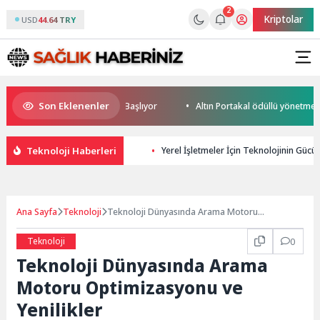
2
Kriptolar
USD
44.64 TRY
Son Eklenenler
 Cup Heyecanı Paris’te Başlıyor
Altın Portakal ödüllü yönetmen jüri b
Teknoloji Haberleri
Yerel İşletmeler İçin Teknolojinin Gücü: 
Ana Sayfa
Teknoloji
Teknoloji Dünyasında Arama Motoru
Optimizasyonu ve Yenilikler
Teknoloji
0
Teknoloji Dünyasında Arama
Motoru Optimizasyonu ve
Yenilikler