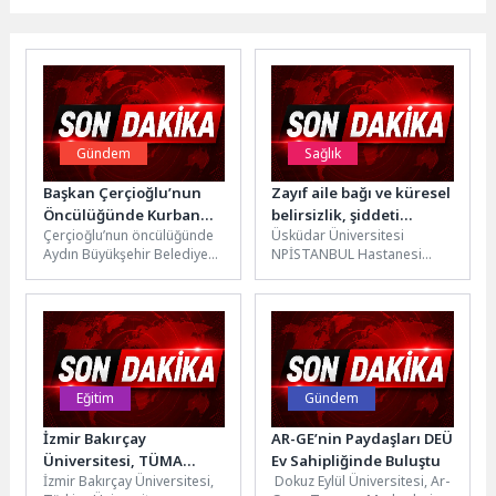
Gündem
Sağlık
Başkan Çerçioğlu’nun
Zayıf aile bağı ve küresel
Öncülüğünde Kurban
belirsizlik, şiddeti
Çerçioğlu’nun öncülüğünde
Üsküdar Üniversitesi
Bayramı Öncesinde
artıran ‘güvenlik
Aydın Büyükşehir Belediyesi
NPİSTANBUL Hastanesi
Çalışmalar 24 Saat
erozyonu’na yol açıyor!
tarafından Kurban Bayramı
Psikiyatri Uzmanı Prof. Dr.
Devam Ediyor
öncesinde kent genelinde
Gül Eryılmaz, dijitalleşme,
gerçekleştirilen çalışmalar
değişen rol modeller,
devam ediyor.Aydın...
zayıflayan...
Eğitim
Gündem
İzmir Bakırçay
AR-GE’nin Paydaşları DEÜ
Üniversitesi, TÜMA
Ev Sahipliğinde Buluştu
İzmir Bakırçay Üniversitesi,
Dokuz Eylül Üniversitesi, Ar-
2026’da 14 Basamak