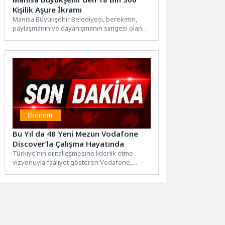
Kişilik Aşure İkramı
Manisa Büyükşehir Belediyesi, bereketin,
paylaşmanın ve dayanışmanın simgesi olan
Muharrem ayı dolayısıyla il genelinde aşure...
Ekonomi
Bu Yıl da 48 Yeni Mezun Vodafone
Discover’la Çalışma Hayatında
Türkiye’nin dijitalleşmesine liderlik etme
vizyonuyla faaliyet gösteren Vodafone,
geleceğin teknolojilerine yön verecek genç
yetenekleri bünyesine katmaya...