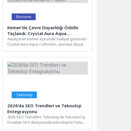
Ekonomi
Kemer’de Çevre Duyarlılığı Ödülle
Taçlandı: Crystal Aura Aqua
Collection’a Anlamlı Plaket
Antalya’nın Kemer ilçesinde faaliyet gösteren
Crystal Aura Aqua Collection, çevreye duyarlı
yaklaşımı ve sürdürülebilirlik odaklı...
Teknoloji
2026’da SEO Trendleri ve Teknoloji
Entegrasyonu
2026 SEO Trendleri: Teknoloji ile Yükselen İş
Fırsatları SEO dünyasında teknolojinin hızla
ilerlemesi, iş fırsatlarını...