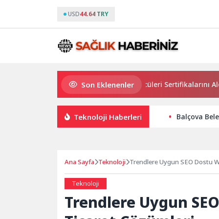
USD
44.64 TRY
Son Eklenenler
Osmangazi’de Geleceğin Yüzücüleri Sertifikalarını Aldı
Teknoloji Haberleri
Balçova Bele
Ana Sayfa
Teknoloji
Trendlere Uygun SEO Dostu We
Teknoloji
Trendlere Uygun SEO