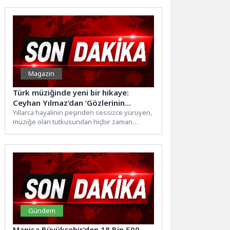
Magazin
Türk müziğinde yeni bir hikaye:
Ceyhan Yılmaz’dan ‘Gözlerinin
Derininde’
Yıllarca hayalinin peşinden sessizce yürüyen,
müziğe olan tutkusundan hiçbir zaman
vazgeçmeyen Ceyhan Yılmaz, yeni teklisi...
Gündem
Manisa Büyükşehir’den 18 Bin 500