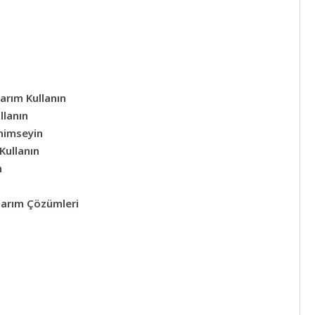
arım Kullanın
llanın
nimseyin
Kullanın
n
sarım Çözümleri