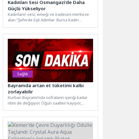
Kadınları Sesi Osmangazi’de Daha
Güçlü Yükseliyor
Kadınların sesi, emeği ve iradesini merkeze
alan “Şehirde Eşit Adımlar: Bursa Kadın
Çalıştayı”, Osmangazi Belediyesi’nin...
Sağlık
Bayramda artan et tüketimi kalbi
zorlayabilir
Kurban Bayramı’nda sofraların içeriği kadar
ritmi de değişiyor. Öğün saatleri kayıyor,
ziyaretlerle birlikte gün içine...