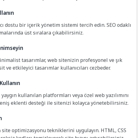
llanın
ı dostu bir içerik yönetim sistemi tercih edin. SEO odaklı
alarında üst sıralara çıkabilirsiniz.
enimseyin
malist tasarımlar, web sitenizin profesyonel ve şık
 ve etkileyici tasarımlar kullanıcıları cezbeder.
Kullanın
yaygın kullanılan platformları veya özel web yazılımını
eniş eklenti desteği ile sitenizi kolayca yönetebilirsiniz.
n
n site optimizasyonu tekniklerini uygulayın. HTML, CSS
reksiz kodları temizleyerek site hızını artırabilirsiniz.