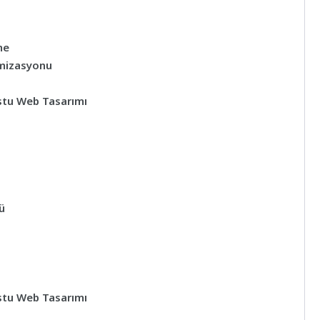
me
imizasyonu
ostu Web Tasarımı
ü
ostu Web Tasarımı