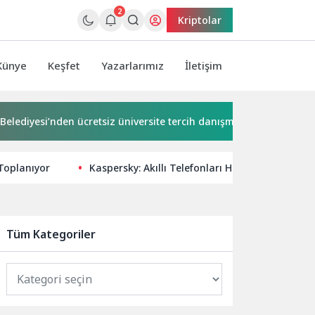
2
Kriptolar
Künye
Keşfet
Yazarlarımız
İletişim
si’nden ücretsiz üniversite tercih danışmanlığı
2 milyona 
 Toplanıyor
Kaspersky: Akıllı Telefonları Hedef Alan NFC Tab
Tüm Kategoriler