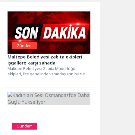
Gündem
Maltepe Belediyesi zabıta ekipleri
işgallere karşı sahada
Maltepe Belediyesi Zabıta Müdürlüğü
ekipleri, ilçe genelinde vatandaşların huzuru,
güvenliği ve rahat yürüyebilmesi adına
kaldırım...
Gündem