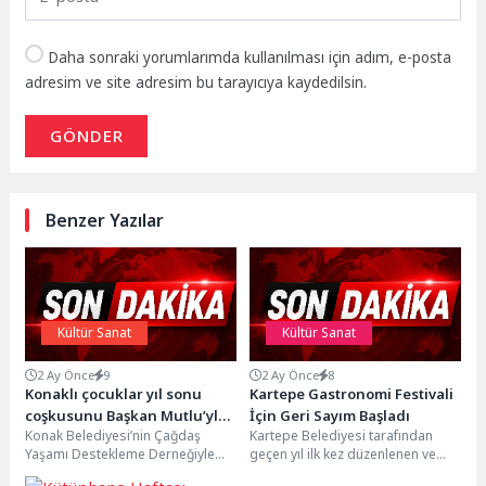
Daha sonraki yorumlarımda kullanılması için adım, e-posta
adresim ve site adresim bu tarayıcıya kaydedilsin.
GÖNDER
Benzer Yazılar
Kültür Sanat
Kültür Sanat
2 Ay Önce
9
2 Ay Önce
8
Konaklı çocuklar yıl sonu
Kartepe Gastronomi Festivali
coşkusunu Başkan Mutlu’yla
İçin Geri Sayım Başladı
Konak Belediyesi’nin Çağdaş
Kartepe Belediyesi tarafından
paylaştı
Yaşamı Destekleme Derneğiyle
geçen yıl ilk kez düzenlenen ve
birlikte bir yıldır Ballıkuyu Semt
yoğun ilgi gören Gastronomi