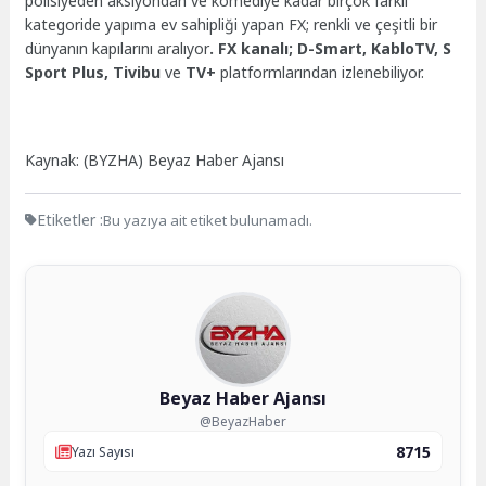
polisiyeden aksiyondan ve komediye kadar birçok farklı
kategoride yapıma ev sahipliği yapan FX; renkli ve çeşitli bir
dünyanın kapılarını aralıyor
. FX kanalı; D-Smart, KabloTV,
S
Sport Plus, Tivibu
ve
TV+
platformlarından izlenebiliyor.
Kaynak: (BYZHA) Beyaz Haber Ajansı
Etiketler :
Bu yazıya ait etiket bulunamadı.
Beyaz Haber Ajansı
@BeyazHaber
8715
Yazı Sayısı