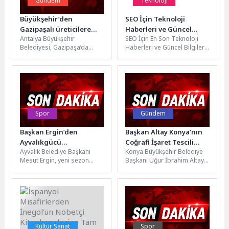
Gündem
Teknoloji
Büyükşehir’den
SEO İçin Teknoloji
Gazipaşalı üreticilere
Haberleri ve Güncel
Antalya Büyükşehir
SEO İçin En Son Teknoloji
naylon desteği
Bilgiler
Belediyesi, Gazipaşa’da
Haberleri ve Güncel Bilgiler
geçtiğimiz aylarda etkili olan
2026'nın SEO Trendleri ve
şiddetli fırtına ve dolu
Güncel Gelişmeleri...
nedeniyle seralarında
maddi...
Spor
Gündem
Başkan Ergin’den
Başkan Altay Konya’nın
Ayvalıkgücü
Coğrafi İşaret Tescili
Ayvalık Belediye Başkanı
Konya Büyükşehir Belediye
Belediyespor’a Moral
Alan Ürün Sayısının 91’e
Mesut Ergin, yeni sezon
Başkanı Uğur İbrahim Altay,
Ziyareti
Ulaştığını Açıkladı
hazırlıklarını sürdüren
Konya'nın köklü mutfak
Ayvalıkgücü Belediyespor’u
kültürünü yansıtan Karamık
antrenmanda ziyaret ederek
Otlu Çorba...
teknik...
Kültür Sanat
Spor