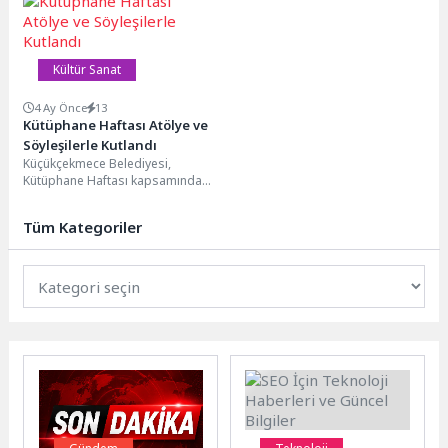
Merkezi ve Beştepeler Sosyal...
Festivali’nin ikincisi...
Kültür Sanat
4 Ay Önce
13
Kütüphane Haftası Atölye ve
Söyleşilerle Kutlandı
Küçükçekmece Belediyesi,
Kütüphane Haftası kapsamında
birbirinden eğlenceli ve eğitici
atölyeler ve söyleşiler düzenledi.
Tüm Kategoriler
Sefaköy Kültür...