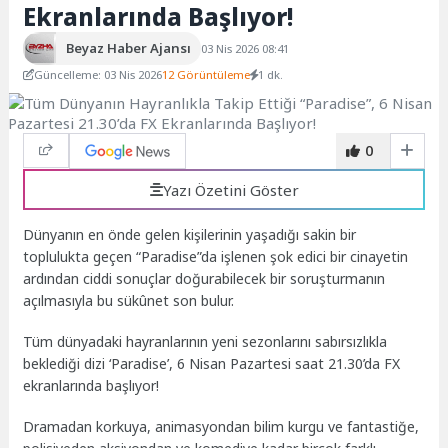
Ekranlarında Başlıyor!
Beyaz Haber Ajansı
03 Nis 2026 08:41
Güncelleme: 03 Nis 2026
12 Görüntüleme
1 dk.
0
Yazı Özetini Göster
Dünyanın en önde gelen kişilerinin yaşadığı sakin bir
toplulukta geçen “Paradise”da işlenen şok edici bir cinayetin
ardından ciddi sonuçlar doğurabilecek bir soruşturmanın
açılmasıyla bu sükûnet son bulur.
Tüm dünyadaki hayranlarının yeni sezonlarını sabırsızlıkla
beklediği dizi ‘Paradise’, 6 Nisan Pazartesi saat 21.30’da FX
ekranlarında başlıyor!
Dramadan korkuya, animasyondan bilim kurgu ve fantastiğe,