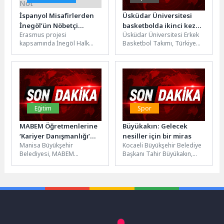
İspanyol Misafirlerden
Üsküdar Üniversitesi
İnegöl’ün Nöbetçi
basketbolda ikinci kez
Erasmus projesi
Üsküdar Üniversitesi Erkek
Kitaphanelerine Tam Not
Türkiye şampiyonu!
kapsamında İnegöl Halk
Basketbol Takımı, Türkiye
Eğitim Merkezi’nin misafiri
Üniversite Sporları
olarak İspanya’dan İnegöl’e
Federasyonu tarafından
gelen 8 kişilik heyet,...
düzenlenen ÜNİLİG Yaz Spor
Oyunları...
Eğitim
Spor
MABEM Öğretmenlerine
Büyükakın: Gelecek
‘Kariyer Danışmanlığı’
nesiller için bir miras
Manisa Büyükşehir
Kocaeli Büyükşehir Belediye
Semineri
Belediyesi, MABEM
Başkanı Tahir Büyükakın,
bünyesinde görev yapan
Büyükşehir Belediyesi
öğretmenlere yönelik
desteğiyle hayata geçirilen
seminer programı
Kocaelispor Müzesi’ni
düzenledi. Eğitim ve Kariyer...
ziyaret ederek...