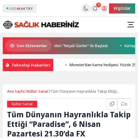
2
Kriptolar
USD
44.64 TRY
Son Eklenenler
e’de Açık Hava Sinema Günleri “Neşeli Günler” ile Başladı
Kartepe’de
Teknoloji Haberleri
Monster’dan karne hediyesi: Yüzde 25’e v
Ana Sayfa
Kültür Sanat
Tüm Dünyanın Hayranlıkla Takip Ettiği
“Paradise”, 6 Nisan Pazartesi 21.30’da FX
Ekranlarında Başlıyor!
Kültür Sanat
0
Tüm Dünyanın Hayranlıkla Takip
Ettiği “Paradise”, 6 Nisan
Pazartesi 21.30’da FX