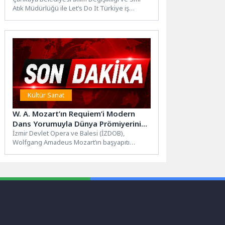
Atık Müdürlüğü ile Let’s Do It Türkiye iş
birliğinde...
Kültür Sanat
W. A. Mozart’ın Requiem’i Modern
Dans Yorumuyla Dünya Prömiyerini
İzmir’de Gerçekleştirecek
İzmir Devlet Opera ve Balesi (İZDOB),
Wolfgang Amadeus Mozart’ın başyapıtı
“Requiem”i klasik kalıpların dışına çıkararak...