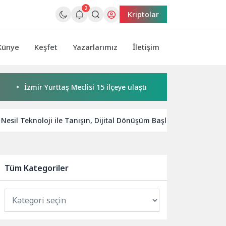
2
Kriptolar
Künye
Keşfet
Yazarlarımız
İletişim
İzmir Yurttaş Meclisi 15 ilçeye ulaştı
Buca’da kadınlar bu
 Nesil Teknoloji ile Tanışın, Dijital Dönüşüm Başlasın!
Semr
Tüm Kategoriler