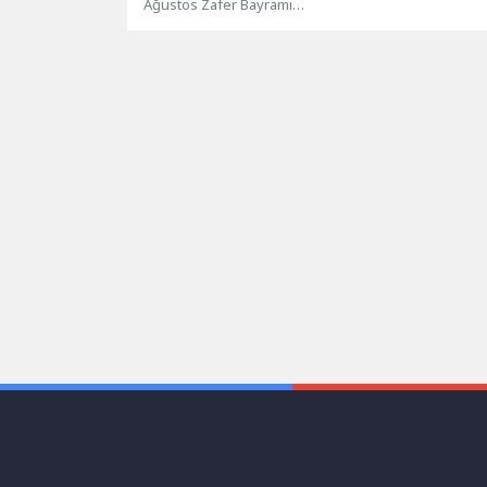
ve eğitiml
Ağustos Zafer Bayramı
etkinlikleri,
nedeniyle ‘Zafer Bayramı’ temalı ödüllü
resim, şiir ve kompozisyon yarışması...