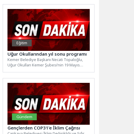
temalı sendikasyon kredisi...
Eğitim
Uğur Okullarından yıl sonu programı
Kemer Belediye Başkanı Necati Topaloğlu,
Uğur Okulları Kemer Şubesi’nin 19 Mayıs
Atatürk’ü Anma, Gençlik ve...
Gündem
Gençlerden COP31’e İklim Çağrısı
Çankaya Belediyesi İklim Değişikliği ve Sıfır