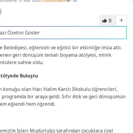
üncelleme: 31 Mar 2026
10 Görüntüleme
1 dk.
0
azı Özetini Göster
Belediyesi, eğlenceli ve eğitici bir etkinliğe imza attı.
lenen geri dönüşüm temalı boyama atölyesi, minik
üntülere sahne oldu.
Atölyede Buluştu
in konuğu olan Hacı Halim Karslı İlkokulu öğrencileri,
rogramda bir araya geldi. Sıfır Atık ve geri dönüşümün
 hem eğlendi hem öğrendi.
emizlik İşleri Müdürlüğü tarafından çocuklara özel