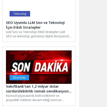
Teknoloji
SEO Uyumlu LLM Seo ve Teknoloji
İçin Etkili Stratejiler
LLM Seo ve Teknoloji: Etkili Stratejiler LLM
SEO ve teknoloji, günümüz dijital dünyasında
marka görünürlüğünü...
Ekonomi
VakıfBank’tan 1,2 milyar dolar
sürdürülebilirlik temalı sendikasyon
kredisi
Küresel piyasalarda belirsizliklerin ve
jeopolitik risklerin devam ettiği mevcut
konjonktürde VakıfBank, sürdürülebilirlik