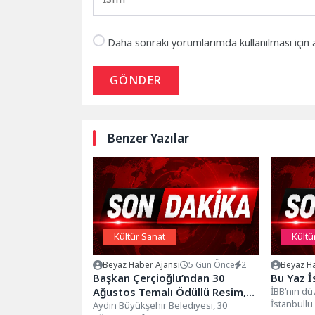
Daha sonraki yorumlarımda kullanılması için 
GÖNDER
Benzer Yazılar
Kültür Sanat
Kültü
Beyaz Haber Ajansı
5 Gün Önce
2
Beyaz Ha
Başkan Çerçioğlu’ndan 30
Bu Yaz İ
Ağustos Temalı Ödüllü Resim,
İBB’nin düz
İstanbull
Şiir ve Kompozisyon Yarışması
Aydın Büyükşehir Belediyesi, 30