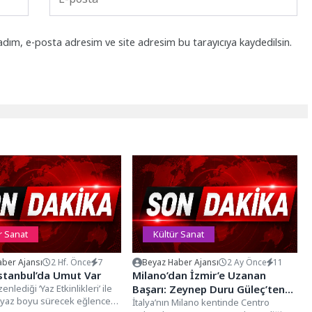
adım, e-posta adresim ve site adresim bu tarayıcıya kaydedilsin.
r Sanat
Kültür Sanat
ber Ajansı
2 Hf. Önce
7
Beyaz Haber Ajansı
2 Ay Önce
11
stanbul’da Umut Var
Milano’dan İzmir’e Uzanan
enlediği ‘Yaz Etkinlikleri’ ile
Başarı: Zeynep Duru Güleç’ten
u yaz boyu sürecek eğlence
Alkış Alan Arp Resitali
İtalya’nın Milano kentinde Centro