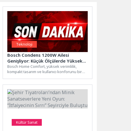
Teknoloji
Bosch Condens 1200W Ailesi
Genişliyor: Küçük Ölçülerde Yüksek
Kapasite ve Tasarruf Bir Arada
Bosch Home Comfort, yüksek verimlilik,
kompakt tasarım ve kullanıcı konforunu bir
araya getiren Condens 1200W...
Kültür Sanat