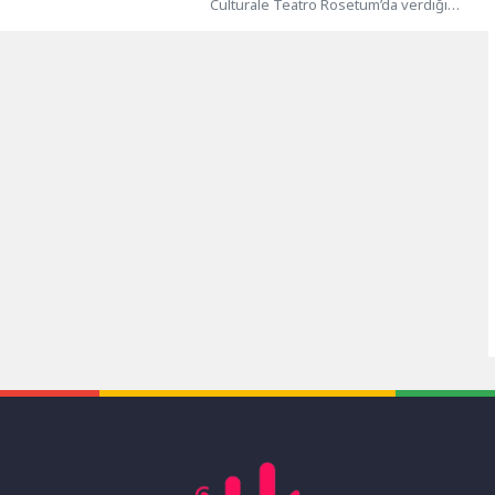
erde buluşuyor. Spor
Culturale Teatro Rosetum’da verdiği
...
solo konseriyle büyük beğeni kazanan
İzmir’in parlayan...