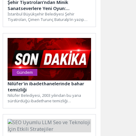
Şehir Tiyatroları’ndan Minik
Sanatseverlere Yeni Oyun:
“İtfaiyecinin Sırrı” Seyirciyle Buluştu
İstanbul Büyükşehir Belediyesi Şehir
Tiyatroları, Çimen Turunç Baturalp’in yazıp
yönettiği kahraman itfaiyecilerin yaşamlarının
anlatıldığı “İtfaiyecinin Sırrı” adlı yeni...
Gündem
Nilüfer’in ibadethanelerinde bahar
temizliği
Nilüfer Belediyesi, 2003 yılından bu yana
sürdürdüğü ibadethane temizliği
çalışmalarına baharın gelişiyle birlikte hız
verdi....