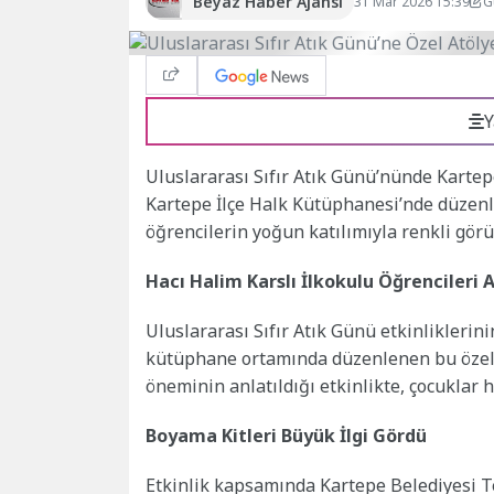
Beyaz Haber Ajansı
31 Mar 2026 15:39
G
Y
Uluslararası Sıfır Atık Günü’nünde Kartepe 
Kartepe İlçe Halk Kütüphanesi’nde düzen
öğrencilerin yoğun katılımıyla renkli gör
Hacı Halim Karslı İlkokulu Öğrencileri 
Uluslararası Sıfır Atık Günü etkinliklerin
kütüphane ortamında düzenlenen bu özel p
öneminin anlatıldığı etkinlikte, çocuklar
Boyama Kitleri Büyük İlgi Gördü
Etkinlik kapsamında Kartepe Belediyesi T