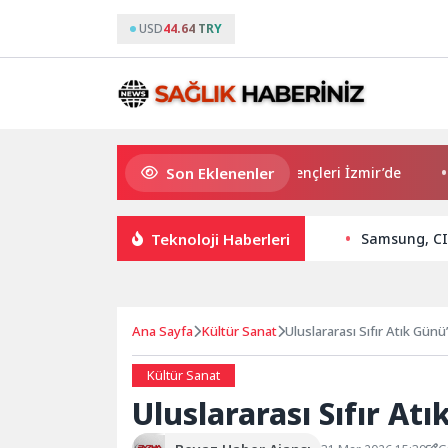
USD
44.64 TRY
Son Eklenenler
Avrupa Drama Buluşmaları gençleri İzmir’de
“Aş
Teknoloji Haberleri
Samsung, CI 
Ana Sayfa
Kültür Sanat
Uluslararası Sıfır Atık Günü
Kültür Sanat
Uluslararası Sıfır At