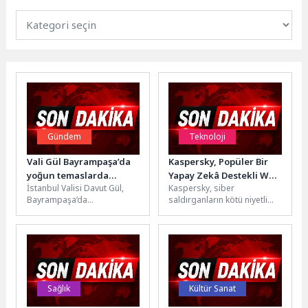
Gündem
Teknoloji
Vali Gül Bayrampaşa’da
Kaspersky, Popüler Bir
yoğun temaslarda
Yapay Zekâ Destekli Web
İstanbul Valisi Davut Gül,
Kaspersky, siber
bulundu
Geliştirme Platformunu
Bayrampaşa’da
saldırganların kötü niyetli
Hedef Alan Yeni Bir
vatandaşlarla buluştuğu
amaçları için meşru bir
Kurumsal Kimlik Avı
kapsamlı program
hizmeti daha suistimal
Yöntemi Keşfetti
kapsamında mahalle
etmeye başladığını tespit...
toplantısından eğitim
yatırımlarına, taziye...
Sağlık
Kültür Sanat