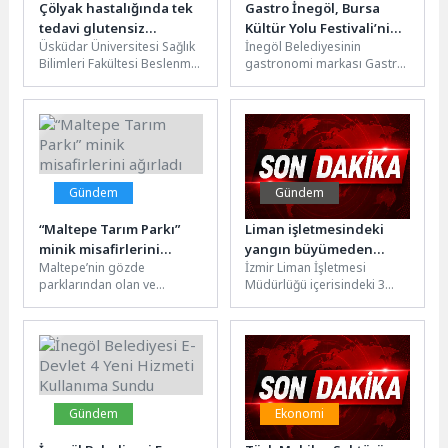
Çölyak hastalığında tek
Gastro İnegöl, Bursa
tedavi glutensiz
Kültür Yolu Festivali’nin
Üsküdar Üniversitesi Sağlık
İnegöl Belediyesinin
beslenme!
“Lezzet Noktası” Oldu
Bilimleri Fakültesi Beslenme
gastronomi markası Gastro
ve Diyetetik Bölümünden
İnegöl, Türkiye Kültür Yolu
Arş. Gör. Dr. Hatice Çolak
Festivali kapsamında
Çetinkaya,...
Bursa’da belirlenen 50
“Lezzet...
Gündem
Gündem
“Maltepe Tarım Parkı”
Liman işletmesindeki
minik misafirlerini
yangın büyümeden
Maltepe’nin gözde
İzmir Liman İşletmesi
ağırladı
söndürüldü
parklarından olan ve
Müdürlüğü içerisindeki 3
çocuklara tarımı ve toprağı
katlı binanın 1'inci katında
sevdirmek için Maltepe
yer alan Arşiv ve
Belediyesi’nce kurulan
Marangozhane...
“Çocuk...
Gündem
Ekonomi