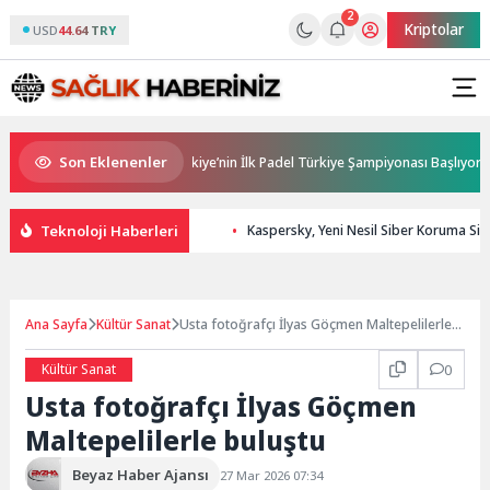
2
Kriptolar
USD
44.64 TRY
Son Eklenenler
e Ana Sponsorluğunda Türkiye’nin İlk Padel Türkiye Şampiyonası Başlıyor
Teknoloji Haberleri
Kaspersky, Yeni Nesil Siber Koruma Simü
Ana Sayfa
Kültür Sanat
Usta fotoğrafçı İlyas Göçmen Maltepelilerle
buluştu
Kültür Sanat
0
Usta fotoğrafçı İlyas Göçmen
Maltepelilerle buluştu
Beyaz Haber Ajansı
27 Mar 2026 07:34