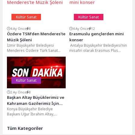
Kültür Sanat
Kültür Sanat
4 Ay Önce
8
4 Ay Önce
12
Özdere TSM’den Menderes’te
Erasmuslu gençlerden mini
Müzik Şöleni
konser
İzmir Büyükşehir Belediyesi
Antalya Büyükşehir Belediyesi’nin
Menderes Özdere Türk Sanat
misafiri olarak Erasmus Plus
Müziği Korosu, Menderes
projesi kapsamında Antalya’ya
Belediyesi’nin de destekleri ile
gelen 32 genç müzik ve...
gerçekleştirdiği...
Kültür Sanat
2 Ay Önce
8
Başkan Altay Büyüklerimiz ve
Kahraman Gazilerimiz İçin
Konya Büyükşehir Belediye
“Vefa Umresi” Projesinin
Başkanı Uğur İbrahim Altay,
Müjdesini Verdi
Kurban Bayramı öncesi
büyüklerimiz ve kahraman
Tüm Kategoriler
gazilerimizin yüzünü...