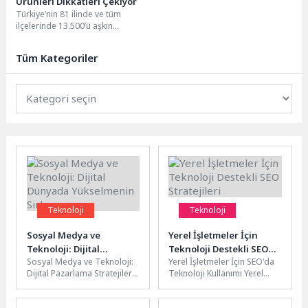
Ürünleri Dikkatleri Çekiyor
Türkiye’nin 81 ilinde ve tüm
ilçelerinde 13.500’ü aşkın
marketiyle hizmet veren,
1.200’den fazla tedarikçisiyle
Tüm Kategoriler
perakende...
Teknoloji
Teknoloji
Sosyal Medya ve
Yerel İşletmeler İçin
Teknoloji: Dijital
Teknoloji Destekli SEO
Sosyal Medya ve Teknoloji:
Yerel İşletmeler İçin SEO'da
Dünyada Yükselmenin
Stratejileri
Dijital Pazarlama Stratejileri
Teknoloji Kullanımı Yerel
Sırları
Sosyal medya ve
işletmeler için SEO
teknolojinin hızla geliştiği
çalışmaları, teknolojinin