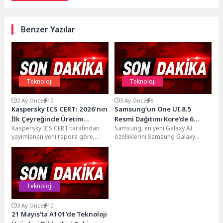
Benzer Yazılar
Teknoloji
Teknoloji
2 Ay Önce
10
3 Ay Önce
6
Kaspersky ICS CERT: 2026’nın
Samsung’un One UI 8.5
İlk Çeyreğinde Üretim
Resmi Dağıtımı Kore’de 6
Kaspersky ICS CERT tarafından
Samsung, en yeni Galaxy AI
Sektörüne Yönelik Siber
Mayıs’ta Başladı
yayımlanan yeni rapora göre,
özelliklerini Samsung Galaxy
Saldırılarda Artış Görüldü
2026'nın ilk çeyreğinde dünya
ekosistemine taşıyarak One UI 8.5
genelinde zararlı içeriklerin
güncellemesini daha...
engellendiği endüstriyel...
Teknoloji
3 Ay Önce
10
21 Mayıs’ta A101’de Teknoloji