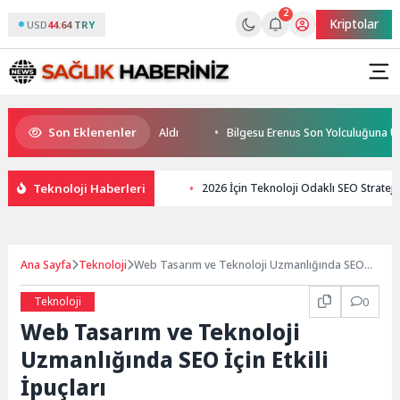
2
Kriptolar
USD
44.64 TRY
Son Eklenenler
ücüleri Sertifikalarını Aldı
Bilgesu Erenus Son Yolculuğuna Uğurland
Teknoloji Haberleri
2026 İçin Teknoloji Odaklı SEO Stratejil
Ana Sayfa
Teknoloji
Web Tasarım ve Teknoloji Uzmanlığında SEO
İçin Etkili İpuçları
Teknoloji
0
Web Tasarım ve Teknoloji
Uzmanlığında SEO İçin Etkili
İpuçları