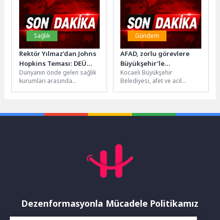
düzenlediği...
Sağlık
Gündem
Rektör Yılmaz’dan Johns
AFAD, zorlu görevlere
Hopkins Teması: DEÜ
Büyükşehir’le
Dünyanın önde gelen sağlık
Kocaeli Büyükşehir
Organ Naklinde Yeni
hazırlanıyor
kurumları arasında
Belediyesi, afet ve acil
Dönem
gösterilen Johns Hopkins
durumlara müdahalede
Üniversitesi’nde
kritik rol üstlenen AFAD
gerçekleştirilen görüşmede;
ekiplerinin sahadaki
Dokuz Eylül Üniversitesi...
gücünü...
Dezenformasyonla Mücadele Politikamız