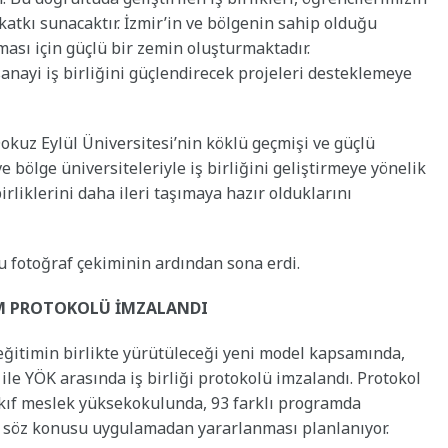
tkı sunacaktır. İzmir’in ve bölgenin sahip olduğu
ası için güçlü bir zemin oluşturmaktadır.
nayi iş birliğini güçlendirecek projeleri desteklemeye
okuz Eylül Üniversitesi’nin köklü geçmişi ve güçlü
 bölge üniversiteleriyle iş birliğini geliştirmeye yönelik
rliklerini daha ileri taşımaya hazır olduklarını
lu fotoğraf çekiminin ardından sona erdi.
TİM PROTOKOLÜ İMZALANDI
eğitimin birlikte yürütüleceği yeni model kapsamında,
 ile YÖK arasında iş birliği protokolü imzalandı. Protokol
vakıf meslek yüksekokulunda, 93 farklı programda
n söz konusu uygulamadan yararlanması planlanıyor.