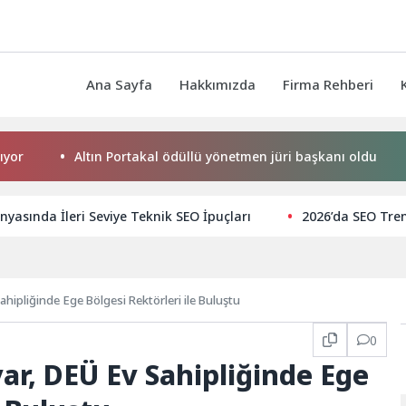
Ana Sayfa
Hakkımızda
Firma Rehberi
Altın Portakal ödüllü yönetmen jüri başkanı oldu
Baş
nyasında İleri Seviye Teknik SEO İpuçları
2026’da SEO Tren
hipliğinde Ege Bölgesi Rektörleri ile Buluştu
0
ar, DEÜ Ev Sahipliğinde Ege