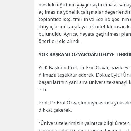
mesleki eğitimin yaygınlaştırılması, sana
açılmasına yönelik çalışmalar değerlendiril
toplantıda ise; İzmir’in ve Ege Bölgesi’ni
ihtiyaçlarını karşılayacak nitelikli insan
bulunuldu. Ayrıca, hayata geçirilmesi pla
önerileri ele alındı.
YÖK BAŞKANI ÖZVAR’DAN DEÜ’YE TEBRİ
YÖK Başkanı Prof. Dr. Erol Özvar, nazik ev
Yılmaz’a teşekkür ederek, Dokuz Eylül Üni
başarılarının yanı sıra üniversite-sanayi i
etti.
Prof. Dr. Erol Özvar, konuşmasında yükse
dikkat çekerek,
“Üniversitelerimizin yalnızca bilgi üreten
kurumlar olması büyük önem taşımaktadır. B