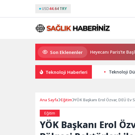
USD
44.64 TRY
Son Eklenenler
2026 PUBG Mobile World Cup Heyecanı Paris’te Başlıyor
Teknoloji Haberleri
Teknoloji Dü
Ana Sayfa
Eğitim
YÖK Başkanı Erol Özvar, DEÜ Ev Sa
Eğitim
YÖK Başkanı Erol Özv