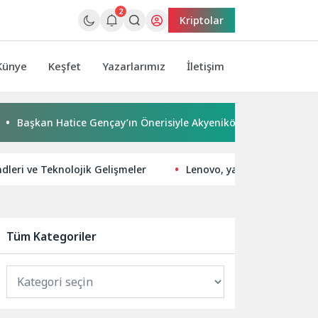
2
Kriptolar
Künye
Keşfet
Yazarlarımız
İletişim
kan Hatice Gençay’ın Önerisiyle Akyeniköy Düğün Salonu Yıl Son
dleri ve Teknolojik Gelişmeler
Lenovo, yapay zekayı Davi
Tüm Kategoriler