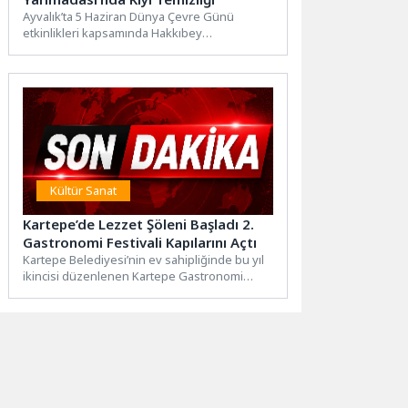
Ayvalık’ta 5 Haziran Dünya Çevre Günü
etkinlikleri kapsamında Hakkıbey
Yarımadası’nda çevre temizliği gerçekleştirildi.
Deliklikaya ile...
Kültür Sanat
Kartepe’de Lezzet Şöleni Başladı 2.
Gastronomi Festivali Kapılarını Açtı
Kartepe Belediyesi’nin ev sahipliğinde bu yıl
ikincisi düzenlenen Kartepe Gastronomi
Festivali, Kartepe Kent Meydanı’nda
gerçekleştirilen...