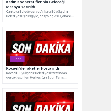
Kadın Kooperatiflerinin Geleceği
Masaya Yatırıldı
Çankaya Belediyesi ve Ankara Büyükşehir
Belediyesi iş birliğiyle, sosyolog Aslı Çoban’ın
moderatörlüğünde, Ankara’daki kadın
kooperatiflerinin...
Spor
Kocaeli’de raketler korta indi
Kocaeli Büyükşehir Belediyesi tarafından
gerçekleştirilen Herkes İçin Spor Tenis
Turnuvası’nda final heyecanı Gebze
Tatlıkuyu Vadisi...