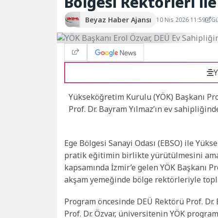
Bölgesi Rektörleri il
Beyaz Haber Ajansı
10 Nis 2026 11:59
Gü
Y
Yükseköğretim Kurulu (YÖK) Başkanı Prof.
Prof. Dr. Bayram Yılmaz’ın ev sahipliğind
Ege Bölgesi Sanayi Odası (EBSO) ile Yükse
pratik eğitimin birlikte yürütülmesini ama
kapsamında İzmir’e gelen YÖK Başkanı Pro
akşam yemeğinde bölge rektörleriyle topl
Program öncesinde DEÜ Rektörü Prof. Dr.
Prof. Dr. Özvar, üniversitenin YÖK progra