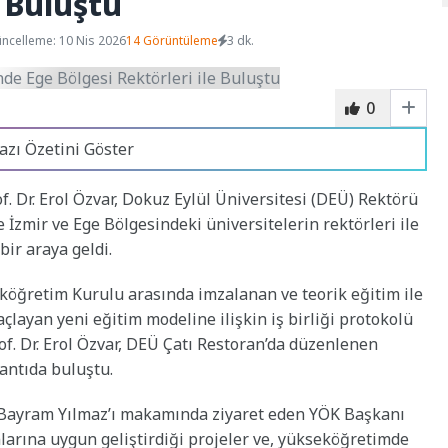
e Buluştu
ncelleme: 10 Nis 2026
14 Görüntüleme
3 dk.
0
azı Özetini Göster
 Dr. Erol Özvar, Dokuz Eylül Üniversitesi (DEÜ) Rektörü
e İzmir ve Ege Bölgesindeki üniversitelerin rektörleri ile
bir araya geldi.
köğretim Kurulu arasında imzalanan ve teorik eğitim ile
çlayan yeni eğitim modeline ilişkin iş birliği protokolü
f. Dr. Erol Özvar, DEÜ Çatı Restoran’da düzenlenen
antıda buluştu.
 Bayram Yılmaz’ı makamında ziyaret eden YÖK Başkanı
mlarına uygun geliştirdiği projeler ve, yükseköğretimde