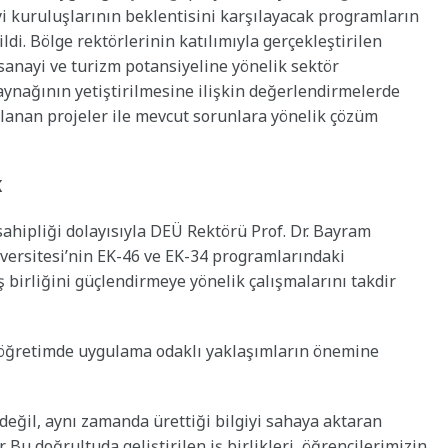
yi kuruluşlarının beklentisini karşılayacak programların
di. Bölge rektörlerinin katılımıyla gerçekleştirilen
n sanayi ve turizm potansiyeline yönelik sektör
 kaynağının yetiştirilmesine ilişkin değerlendirmelerde
nlanan projeler ile mevcut sorunlara yönelik çözüm
K
 sahipliği dolayısıyla DEÜ Rektörü Prof. Dr. Bayram
versitesi’nin EK-46 ve EK-34 programlarındaki
ş birliğini güçlendirmeye yönelik çalışmalarını takdir
köğretimde uygulama odaklı yaklaşımların önemine
 değil, aynı zamanda ürettiği bilgiyi sahaya aktaran
u doğrultuda geliştirilen iş birlikleri, öğrencilerimizin