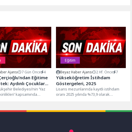
m
Eğitim
ber Ajansı
7 Gün Önce
4
Beyaz Haber Ajansı
2 Hf. Önce
7
erçioğlu’ndan Eğitime
Yükseköğretim İstihdam
ek: Aydınlı Çocuklar
Göstergeleri, 2025
lini İngilizce Öğrenerek
kşehir Belediyesi’nin ‘Yaz
Lisans mezunlarında kayıtlı istihdam
inlikleri’ kapsamında
oranı 2025 yılında %73,9 olarak
r
 İngilizce eğitimleri,
gerçekleşti Lisans mezunlarının kayıtlı
dil becerilerini
istihdam oranı 2024...
lerine katkı sunarken
.