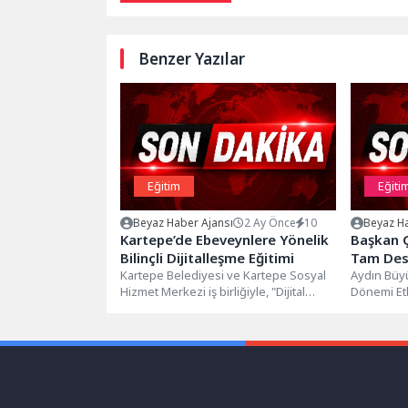
Benzer Yazılar
Eğitim
Eğiti
Beyaz Haber Ajansı
2 Ay Önce
10
Beyaz Ha
Kartepe’de Ebeveynlere Yönelik
Başkan Ç
Bilinçli Dijitalleşme Eğitimi
Tam Dest
Kartepe Belediyesi ve Kartepe Sosyal
Yaz Tati
Aydın Büyü
Hizmet Merkezi iş birliğiyle, "Dijital
Dönemi Etk
Geçiriyo
Ebeveynlik Atölyesi" düzenlendi.
düzenlediği
Kartepe İlçe...
çocukların 
geliştirme
eğlenceli..