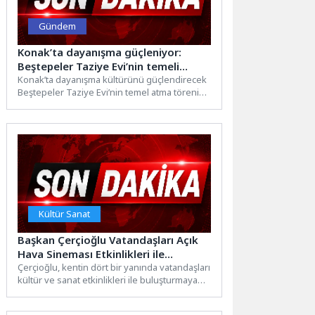
Gündem
Konak’ta dayanışma güçleniyor:
Beştepeler Taziye Evi’nin temeli
atılıyor
Konak’ta dayanışma kültürünü güçlendirecek
Beştepeler Taziye Evi’nin temel atma törenine
tüm Konaklı komşularını davet eden...
Kültür Sanat
Başkan Çerçioğlu Vatandaşları Açık
Hava Sineması Etkinlikleri ile
Buluşturmaya Devam Ediyor
Çerçioğlu, kentin dört bir yanında vatandaşları
kültür ve sanat etkinlikleri ile buluşturmaya
devam ediyor.Aydın Büyükşehir...