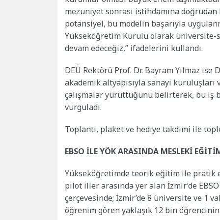
mezuniyet sonrası istihdamına doğrudan ka
potansiyel, bu modelin başarıyla uygulanm
Yükseköğretim Kurulu olarak üniversite-sa
devam edeceğiz,” ifadelerini kullandı.
DEÜ Rektörü Prof. Dr. Bayram Yılmaz ise D
akademik altyapısıyla sanayi kuruluşları ve
çalışmalar yürüttüğünü belirterek, bu iş bi
vurguladı.
Toplantı, plaket ve hediye takdimi ile top
EBSO İLE YÖK ARASINDA MESLEKİ EĞİ
Yükseköğretimde teorik eğitim ile pratik 
pilot iller arasında yer alan İzmir’de EBSO
çerçevesinde; İzmir’de 8 üniversite ve 1 
öğrenim gören yaklaşık 12 bin öğrencini