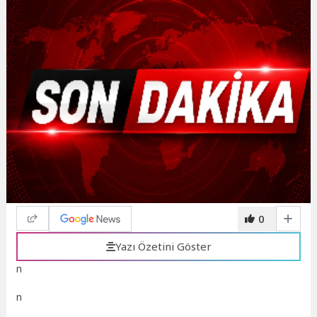
0
Yazı Özetini Göster
n
n