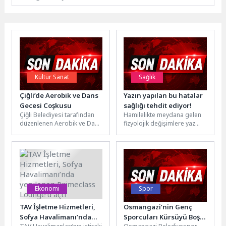
Kültür Sanat
Sağlık
Çiğli’de Aerobik ve Dans
Yazın yapılan bu hatalar
Gecesi Coşkusu
sağlığı tehdit ediyor!
Çiğli Belediyesi tarafından
Hamilelikte meydana gelen
düzenlenen Aerobik ve Dans
fizyolojik değişimlere yaz
Gecesi, Atatürk Kapalı Spor
aylarının bunaltıcı sıcakları
Salonu’nda yüzlerce
da eklendiğinde, bu dönem
vatandaşı bir...
anne adayları...
Ekonomi
Spor
TAV İşletme Hizmetleri,
Osmangazi’nin Genç
Sofya Havalimanı’nda
Sporcuları Kürsüyü Boş