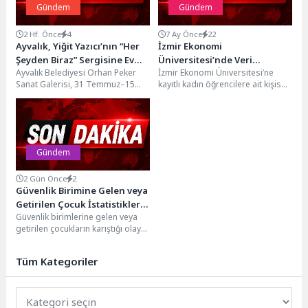
Gündem
Gündem
2 Hf. Önce
4
7 Ay Önce
22
Ayvalık, Yiğit Yazıcı’nın “Her
İzmir Ekonomi
Şeyden Biraz” Sergisine Ev
Üniversitesi’nde Veri
Ayvalık Belediyesi Orhan Peker
İzmir Ekonomi Üniversitesi’ne
Sahipliği Yapacak
Skandalı !
Sanat Galerisi, 31 Temmuz–15
kayıtlı kadın öğrencilere ait kişisel
Ağustos 2026 tarihleri arasında
veriler ve fotoğrafların izinsiz
ressam Yiğit Yazıcı'nın...
şekilde sızdırılarak bir...
Gündem
2 Gün Önce
2
Güvenlik Birimine Gelen veya
Getirilen Çocuk İstatistikleri,
Güvenlik birimlerine gelen veya
2025
getirilen çocukların karıştığı olay
sayısı 609 bin 959 oldu Güvenlik
birimlerine gelen...
Tüm Kategoriler