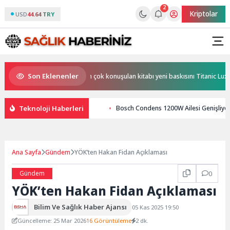
2
Kriptolar
USD
44.64 TRY
Son Eklenenler
lı buluşma! Özgür Aras’ın çok konuşulan kitabı yeni baskısını Titanic Luxury C
Teknoloji Haberleri
Bosch Condens 1200W Ailesi Genişliyor
Ana Sayfa
Gündem
YÖK’ten Hakan Fidan Açıklaması
Gündem
0
YÖK’ten Hakan Fidan Açıklaması
Bilim Ve Sağlık Haber Ajansı
05 Kas 2025 19:50
Güncelleme: 25 Mar 2026
16 Görüntüleme
2 dk.