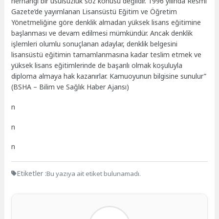
herhangi bir usulsüzlük söz konusu değildir. 1996 yılında Resmî
Gazete’de yayımlanan Lisansüstü Eğitim ve Öğretim
Yönetmeliğine göre denklik almadan yüksek lisans eğitimine
başlanması ve devam edilmesi mümkündür. Ancak denklik
işlemleri olumlu sonuçlanan adaylar, denklik belgesini
lisansüstü eğitimin tamamlanmasına kadar teslim etmek ve
yüksek lisans eğitimlerinde de başarılı olmak koşuluyla
diploma almaya hak kazanırlar. Kamuoyunun bilgisine sunulur”
(BSHA – Bilim ve Sağlık Haber Ajansı)
n
n
n
Etiketler :
Bu yazıya ait etiket bulunamadı.