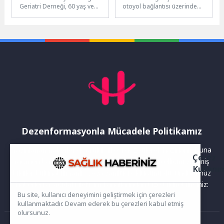
Geriatri Derneği, 60 yaş ve
otoyol bağlantısı üzerinde
üzeri bireylerin aktif, sağlıklı
çıkan orman yangını, İzmir
ve üretken...
itfaiyesi ve Orman Bölge...
Dezenformasyonla Mücadele Politikamız
Yayınlanan haberler doğruluk ilkesi gözetilerek hazırlanır. Buna
Çerez
rağmen bazı içeriklerde eksik, hatalı veya güncelliğini yitirmiş
Kullanı
bilgiler bulunabilir.Yanlış veya yanıltıcı olduğunu düşündüğünüz
haberleri aşağıdaki iletişim kanallarından bize bildirebilirsiniz:
Bu site, kullanıcı deneyimini geliştirmek için çerezleri
kullanmaktadır. Devam ederek bu çerezleri kabul etmiş
olursunuz.