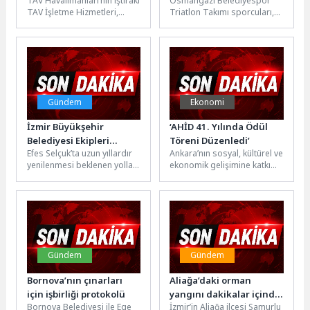
TAV Havalimanları’nın iştiraki
Osmangazi Belediyespor
yenilenen Primeclass
Bırakmadı
TAV İşletme Hizmetleri,
Triatlon Takımı sporcuları,
Lounge’u açtı
Sofya Havalimanı’nın
Antalya’nın Serik ilçesinde
işletmecisi SOF Connect ile
düzenlenen Triatlon Türkiye
işbirliği kapsamında
Şampiyonası’nda
Terminal...
gösterdikleri başarılı
performansla...
Gündem
Ekonomi
İzmir Büyükşehir
‘AHİD 41. Yılında Ödül
Belediyesi Ekipleri
Töreni Düzenledi’
Efes Selçuk’ta uzun yıllardır
Ankara’nın sosyal, kültürel ve
Zeytinköy Yolunda
yenilenmesi beklenen yollar,
ekonomik gelişimine katkı
Çalışmalara Başladı
İzmir Büyükşehir
sağlayan isimleri
Belediyesi’nin yatırımlarıyla
onurlandırmak amacıyla
birer birer hayata
düzenlenen “AHİD –
geçiriliyor....
Ankara’ya...
Gündem
Gündem
Bornova’nın çınarları
Aliağa’daki orman
için işbirliği protokolü
yangını dakikalar içinde
Bornova Belediyesi ile Ege
İzmir’in Aliağa ilçesi Samurlu
kontrol altına alındı