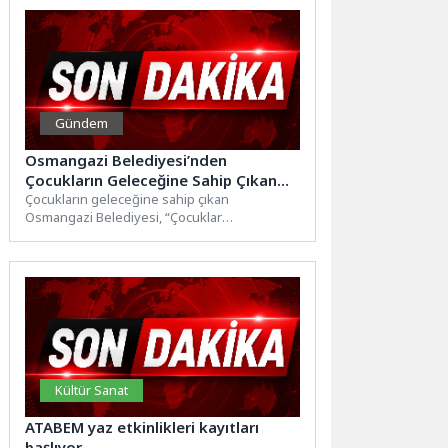
Gündem
Osmangazi Belediyesi’nden
Çocukların Geleceğine Sahip Çıkan
Sempozyum
Çocukların geleceğine sahip çıkan
Osmangazi Belediyesi, “Çocuklar
Geleceğimiz; Geleceğimizi Korumalıyız!”
başlığı altında sempozyum düzenledi.
Çocukların...
Kültür Sanat
ATABEM yaz etkinlikleri kayıtları
başlıyor