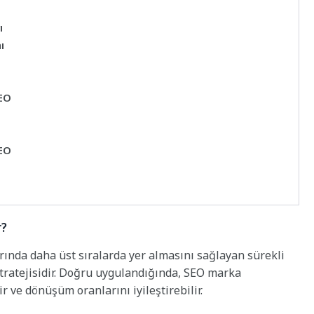
ı
ı
SEO
SEO
r?
ında daha üst sıralarda yer almasını sağlayan sürekli
stratejisidir. Doğru uygulandığında, SEO marka
ir ve dönüşüm oranlarını iyileştirebilir.