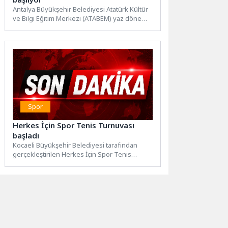
Antalya Büyükşehir Belediyesi Atatürk Kültür
ve Bilgi Eğitim Merkezi (ATABEM) yaz dönemi
kayıtları 8 Haziran’da...
Spor
Herkes İçin Spor Tenis Turnuvası
başladı
Kocaeli Büyükşehir Belediyesi tarafından
gerçekleştirilen Herkes İçin Spor Tenis
Turnuvası’nda açılış heyecanı Darıca Balyanoz
Koyu...