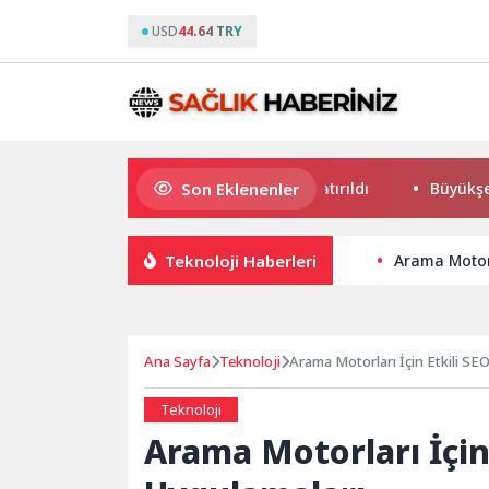
USD
44.64 TRY
Son Eklenenler
ği ve Yatırım Potansiyeli Masaya Yatırıldı
Büyükşehir’den
Teknoloji Haberleri
Arama Motorl
Ana Sayfa
Teknoloji
Arama Motorları İçin Etkili SEO
Teknoloji
Arama Motorları İçin 