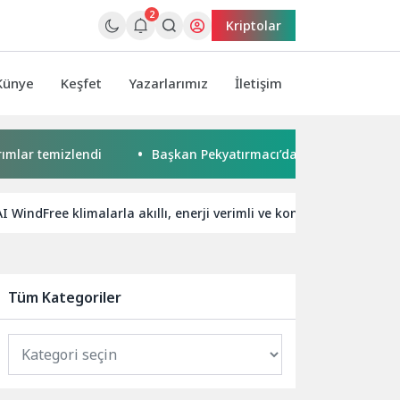
2
Kriptolar
Künye
Keşfet
Yazarlarımız
İletişim
temizlendi
Başkan Pekyatırmacı’dan Esnaf Ziyareti
WindFree klimalarla akıllı, enerji verimli ve konforlu ortamlar
Tüm Kategoriler