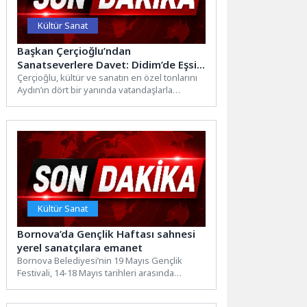
Kültür Sanat
Başkan Çerçioğlu’ndan
Sanatseverlere Davet: Didim’de Eşsiz
Bir Sergi Daha Kapılarını Açtı
Çerçioğlu, kültür ve sanatın en özel tonlarını
Aydın’ın dört bir yanında vatandaşlarla
buluşturmayı sürdürüyor.Aydın Büyükşehir...
Kültür Sanat
Bornova’da Gençlik Haftası sahnesi
yerel sanatçılara emanet
Bornova Belediyesi’nin 19 Mayıs Gençlik
Festivali, 14-18 Mayıs tarihleri arasında
Küçükpark Meydanı’nda gerçekleştirilecek.
Festivalde Bornova...