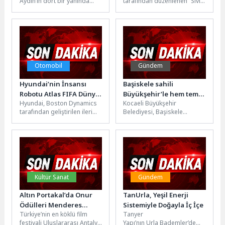
Aydın’ın dört bir yanında
tarafından düzenlenen “Sivil
hayata geçirilen çalışmalar
Toplum Kuruluşları Proje
aralıksız sürüyor.Aydın
Destek Programı”
Büyükşehir Belediyesi Çevre
kapsamında “Proje
Koruma...
Hazırlama ve...
Otomobil
Gündem
Hyundai’nin İnsansı
Başiskele sahili
Robotu Atlas FIFA Dünya
Büyükşehir’le hem temiz
Hyundai, Boston Dynamics
Kocaeli Büyükşehir
Kupası 2026™
hem güvenli
tarafından geliştirilen ileri
Belediyesi, Başiskele
Sahnesinde
teknoloji insansı robot
sahilinde temizlik ve bakım
Atlas®’ı, New Jersey
çalışmalarını aralıksız
Stadyumu’nda oynanan
sürdürüyor. İlçenin en
FIFA...
prestijli yaşam...
Kültür Sanat
Gündem
Altın Portakal’da Onur
TanUrla, Yeşil Enerji
Ödülleri Menderes
Sistemiyle Doğayla İç İçe
Türkiye’nin en köklü film
Tanyer
Samancılar ve Tilbe
festivali Uluslararası Antalya
Yapı’nın Urla Bademler’de