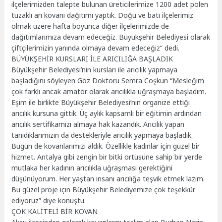
ilçelerimizden talepte bulunan üreticilerimize 1200 adet polen
tuzaklı arı kovanı dağıtımı yaptık. Doğu ve batı ilçelerimiz
olmak üzere hafta boyunca diğer ilçelerimizde de
dağıtımlarımıza devam edeceğiz. Büyükşehir Belediyesi olarak
çiftçilerimizin yanında olmaya devam edeceğiz” dedi.
BÜYÜKŞEHİR KURSLARI İLE ARICILIĞA BAŞLADIK
Büyükşehir Belediyesi’nin kursları ile arıcılık yapmaya
başladığını söyleyen Göz Doktoru Semra Coşkun “Mesleğim
çok farklı ancak amatör olarak arıcılıkla uğraşmaya başladım.
Eşim ile birlikte Büyükşehir Belediyesi’nin organize ettiği
arıcılık kursuna gittik. Üç aylık kapsamlı bir eğitimin ardından
arıcılık sertifikamızı almaya hak kazandık. Arıcılık yapan
tanıdıklarımızın da destekleriyle arıcılık yapmaya başladık.
Bugün de kovanlarımızı aldık. Özellikle kadınlar için güzel bir
hizmet. Antalya gibi zengin bir bitki örtüsüne sahip bir yerde
mutlaka her kadının arıcılıkla uğraşması gerektiğini
düşünüyorum. Her yaştan insanı arıcılığa teşvik etmek lazım.
Bu güzel proje için Büyükşehir Belediyemize çok teşekkür
ediyoruz” diye konuştu.
ÇOK KALİTELİ BİR KOVAN