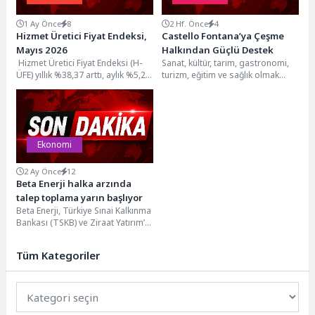
1 Ay Önce
8
2 Hf. Önce
4
Hizmet Üretici Fiyat Endeksi,
Castello Fontana’ya Çeşme
Mayıs 2026
Halkından Güçlü Destek
Hizmet Üretici Fiyat Endeksi (H-
Sanat, kültür, tarım, gastronomi,
ÜFE) yıllık %38,37 arttı, aylık %5,23
turizm, eğitim ve sağlık olmak
arttıH-ÜFE 2026 yılı Mayıs ayında...
üzere yedi ana disiplin üzerine
kurulan...
Ekonomi
2 Ay Önce
12
Beta Enerji halka arzında
talep toplama yarın başlıyor
Beta Enerji, Türkiye Sınai Kalkınma
Bankası (TSKB) ve Ziraat Yatırım’ın
liderliğinde, Yatırım Finansman
Menkul Değerler’in (YF)...
Tüm Kategoriler