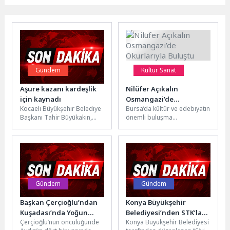
Gündem
Kültür Sanat
Aşure kazanı kardeşlik
Nilüfer Açıkalın
için kaynadı
Osmangazi’de
Kocaeli Büyükşehir Belediye
Bursa’da kültür ve edebiyatın
Okurlarıyla Buluştu
Başkanı Tahir Büyükakın,
önemli buluşma
oda başkanları ile birlikte
noktalarından biri olan
İzmit Perşembe Pazarı’nda
TÜYAP Bursa Kitap Fuarı, bu
vatandaşlara aşure...
yıl...
Gündem
Gündem
Başkan Çerçioğlu’ndan
Konya Büyükşehir
Kuşadası’nda Yoğun
Belediyesi’nden STK’lara
Çerçioğlu’nun öncülüğünde
Konya Büyükşehir Belediyesi
Çalışma
Proje ve Hibe Eğitimi