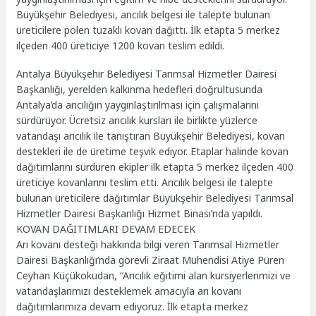
Büyükşehir Belediyesi, arıcılık belgesi ile talepte bulunan
üreticilere polen tuzaklı kovan dağıttı. İlk etapta 5 merkez
ilçeden 400 üreticiye 1200 kovan teslim edildi.
Antalya Büyükşehir Belediyesi Tarımsal Hizmetler Dairesi
Başkanlığı, yerelden kalkınma hedefleri doğrultusunda
Antalya’da arıcılığın yaygınlaştırılması için çalışmalarını
sürdürüyor. Ücretsiz arıcılık kursları ile birlikte yüzlerce
vatandaşı arıcılık ile tanıştıran Büyükşehir Belediyesi, kovan
destekleri ile de üretime teşvik ediyor. Etaplar halinde kovan
dağıtımlarını sürdüren ekipler ilk etapta 5 merkez ilçeden 400
üreticiye kovanlarını teslim etti. Arıcılık belgesi ile talepte
bulunan üreticilere dağıtımlar Büyükşehir Belediyesi Tarımsal
Hizmetler Dairesi Başkanlığı Hizmet Binası’nda yapıldı.
KOVAN DAĞITIMLARI DEVAM EDECEK
Arı kovanı desteği hakkında bilgi veren Tarımsal Hizmetler
Dairesi Başkanlığı’nda görevli Ziraat Mühendisi Atiye Püren
Ceyhan Küçükokudan, “Arıcılık eğitimi alan kursiyerlerimizi ve
vatandaşlarımızı desteklemek amacıyla arı kovanı
dağıtımlarımıza devam ediyoruz. İlk etapta merkez