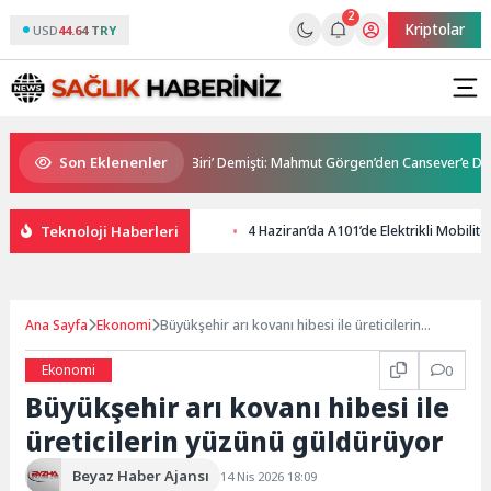
2
Kriptolar
USD
44.64 TRY
Son Eklenenler
nebileceğim Üç İnsandan Biri’ Demişti: Mahmut Görgen’den Cansever’e Duygus
Teknoloji Haberleri
4 Haziran’da A101’de Elektrikli Mobilit
Ana Sayfa
Ekonomi
Büyükşehir arı kovanı hibesi ile üreticilerin
yüzünü güldürüyor
Ekonomi
0
Büyükşehir arı kovanı hibesi ile
üreticilerin yüzünü güldürüyor
Beyaz Haber Ajansı
14 Nis 2026 18:09