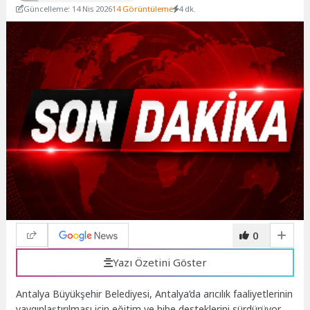
Güncelleme: 14 Nis 2026
14 Görüntüleme
4 dk.
0
Yazı Özetini Göster
Antalya Büyükşehir Belediyesi, Antalya’da arıcılık faaliyetlerinin
yaygınlaştırılması için eğitim ve hibe desteklerini sürdürüyor.