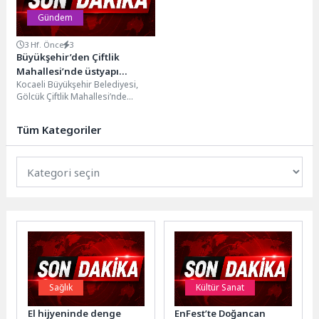
Gündem
3 Hf. Önce
3
Büyükşehir’den Çiftlik
Mahallesi’nde üstyapı
Kocaeli Büyükşehir Belediyesi,
seferberliği
Gölcük Çiftlik Mahallesi’nde
altyapısı yenilenen bölgede
başlattığı üstyapı çalışmalarıyla
Tüm Kategoriler
ulaşım konforunu üst...
Sağlık
Kültür Sanat
El hijyeninde denge
EnFest’te Doğancan