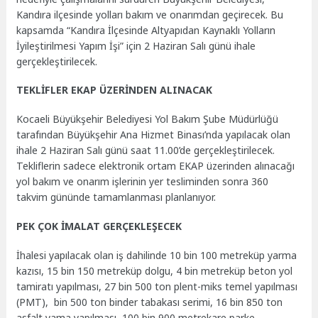
Kandıra ilçesinde yolları bakım ve onarımdan geçirecek. Bu
kapsamda “Kandıra İlçesinde Altyapıdan Kaynaklı Yolların
İyileştirilmesi Yapım İşi” için 2 Haziran Salı günü ihale
gerçekleştirilecek.
TEKLİFLER EKAP ÜZERİNDEN ALINACAK
Kocaeli Büyükşehir Belediyesi Yol Bakım Şube Müdürlüğü
tarafından Büyükşehir Ana Hizmet Binası’nda yapılacak olan
ihale 2 Haziran Salı günü saat 11.00’de gerçekleştirilecek.
Tekliflerin sadece elektronik ortam EKAP üzerinden alınacağı
yol bakım ve onarım işlerinin yer tesliminden sonra 360
takvim gününde tamamlanması planlanıyor.
PEK ÇOK İMALAT GERÇEKLEŞECEK
İhalesi yapılacak olan iş dahilinde 10 bin 100 metreküp yarma
kazısı, 15 bin 150 metreküp dolgu, 4 bin metreküp beton yol
tamiratı yapılması, 27 bin 500 ton plent-miks temel yapılması
(PMT), bin 500 ton binder tabakası serimi, 16 bin 850 ton
asfalt yama yapılması, 100 bin 900 metrekare parke