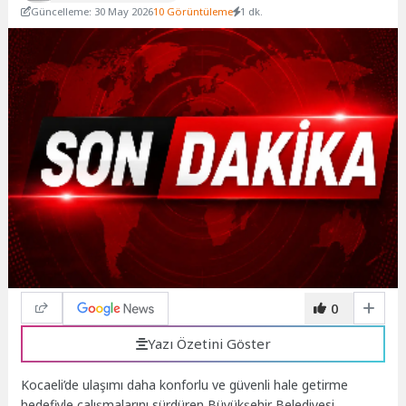
Güncelleme: 30 May 2026
10 Görüntüleme
1 dk.
0
Yazı Özetini Göster
Kocaeli’de ulaşımı daha konforlu ve güvenli hale getirme
hedefiyle çalışmalarını sürdüren Büyükşehir Belediyesi,