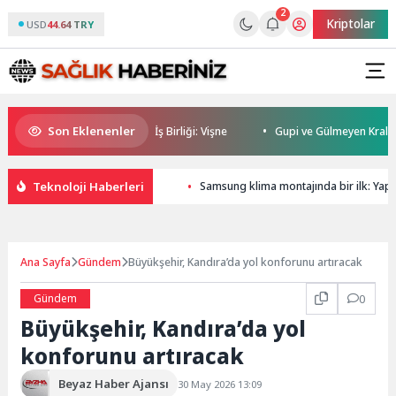
2
Kriptolar
USD
44.64 TRY
Son Eklenenler
u Kadehi Ters Tut’tan Yeni İş Birliği: Vişne
Gupi ve Gülmeyen Kral Türki
Teknoloji Haberleri
Samsung klima montajında bir ilk: Yapa
Ana Sayfa
Gündem
Büyükşehir, Kandıra’da yol konforunu artıracak
Gündem
0
Büyükşehir, Kandıra’da yol
konforunu artıracak
Beyaz Haber Ajansı
30 May 2026 13:09