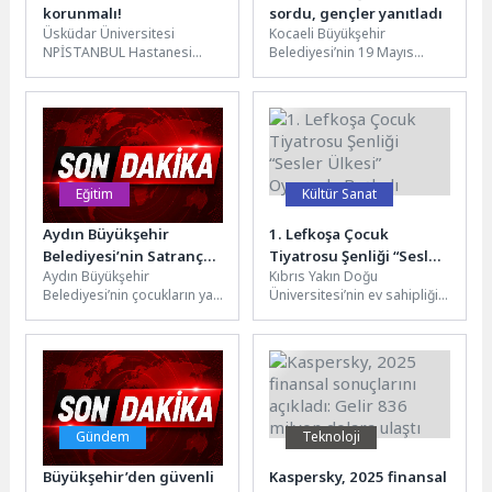
korunmalı!
sordu, gençler yanıtladı
Üsküdar Üniversitesi
Kocaeli Büyükşehir
NPİSTANBUL Hastanesi
Belediyesi’nin 19 Mayıs
Enfeksiyon Hastalıkları ve
Atatürk’ü Anma, Gençlik ve
Klinik Mikrobiyoloji Uzmanı
Spor Bayramı kapsamında
Dr. Dilek Leyla Mamçu, 5...
düzenlediği EnFest,
birbirinden...
Eğitim
Kültür Sanat
Aydın Büyükşehir
1. Lefkoşa Çocuk
Belediyesi’nin Satranç
Tiyatrosu Şenliği “Sesler
Aydın Büyükşehir
Kıbrıs Yakın Doğu
Eğitimleri Sürüyor
Ülkesi” Oyunuyla Başladı
Belediyesi’nin çocukların yaz
Üniversitesi’nin ev sahipliğini
tatilini verimli, eğitici ve
yaptığı 1. Lefkoşa Çocuk
keyifli bir şekilde
Tiyatrosu Şenliği, İstanbul
değerlendirmesi amacıyla
Büyükşehir Belediyesi...
düzenlediği...
Gündem
Teknoloji
Büyükşehir’den güvenli
Kaspersky, 2025 finansal