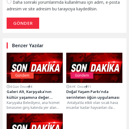
Daha sonraki yorumlarımda kullanılması için adım, e-posta
adresim ve site adresim bu tarayıcıya kaydedilsin.
GÖNDER
Benzer Yazılar
Gündem
Gündem
4 Gün Önce
4
4 Hf. Önce
11
Galeri Alt, Karşıyaka’nın
Doğal Yaşam Parkı’nda
kültür yaşamına değer
serinleten öğün uygulaması
Karşıyaka Belediyesi, ana hizmet
Antalya’da etkili olan sıcak hava
katıyor
binasının giriş katında yer alan
insanlar kadar hayvanları da
Galeri Alt Sergi Salonu ile kentin...
olumsuz etkiliyor. Antalya
Büyükşehir Belediyesi Doğal...