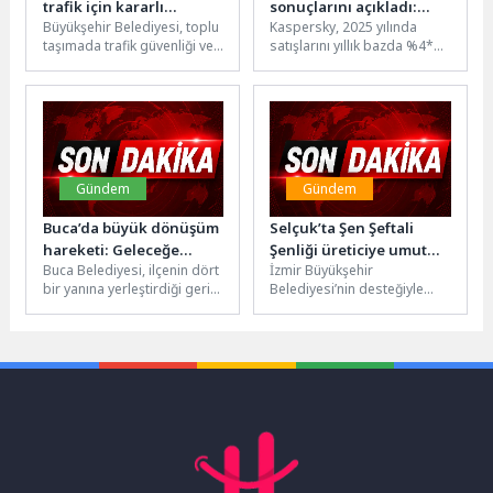
trafik için kararlı
sonuçlarını açıkladı:
Büyükşehir Belediyesi, toplu
Kaspersky, 2025 yılında
denetim
Gelir 836 milyon dolara
taşımada trafik güvenliği ve
satışlarını yıllık bazda %4*
ulaştı
yolcu konforunu artırmak
artırarak yaklaşık 836 milyon
adına denetimlerini
ABD doları seviyesine
sürdürüyor. Ulaşım
taşıdı....
ekiplerinin...
Gündem
Gündem
Buca’da büyük dönüşüm
Selçuk’ta Şen Şeftali
hareketi: Geleceğe
Şenliği üreticiye umut
Buca Belediyesi, ilçenin dört
İzmir Büyükşehir
miras, doğaya nefes!
oldu
bir yanına yerleştirdiği geri
Belediyesi’nin desteğiyle
dönüşüm kumbaralarıyla sıfır
yeniden düzenlenen Selçuk
atık seferberliği başlattı.
Şen Şeftali Şenliği, üreticiyi
Vatandaşlar tarafından ev...
ve vatandaşları bir araya...