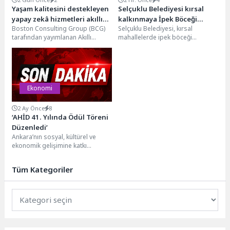
Yaşam kalitesini destekleyen
Selçuklu Belediyesi kırsal
yapay zekâ hizmetleri akıllı
kalkınmaya İpek Böceği
Boston Consulting Group (BCG)
Selçuklu Belediyesi, kırsal
kentler için finansman ve
yetiştiriciliği ile de destek
tarafından yayımlanan Akıllı
mahallelerde ipek böceği
altyapı kadar önemli
olacak
Şehirler Endeksi 2026: Yapay Zekâ
yetiştiriciliğini yaygınlaştırmak ve
Kent Yaşamını Nasıl...
geleneksel üretim kültürünü
gelecek nesillere aktarmak...
Ekonomi
2 Ay Önce
8
‘AHİD 41. Yılında Ödül Töreni
Düzenledi’
Ankara’nın sosyal, kültürel ve
ekonomik gelişimine katkı
sağlayan isimleri onurlandırmak
amacıyla düzenlenen “AHİD –
Tüm Kategoriler
Ankara’ya...