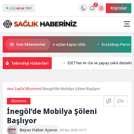
2
Kriptolar
USD
44.64 TRY
Son Eklenenler
Semt Merkezi hayata yeniden açılan kapısı oldu
Eczacıbaşı Peron İsta
Teknoloji Haberleri
ESET’ten Ar-Ge ve yapay zekâ destekli 
Ana Sayfa
Ekonomi
İnegöl’de Mobilya Şöleni Başlıyor
Ekonomi
0
İnegöl’de Mobilya Şöleni
Başlıyor
Beyaz Haber Ajansı
09 Nis 2026 10:17