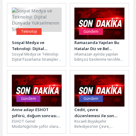
Teknoloji
Gündem
Sosyal Medya ve
Ramazanda Yapılan Bu
Teknoloji: Dijital
Hatalar Diz ve Bel
Sosyal Medya ve Teknoloji:
nRamazan ayında yapılan
Dünyada Yükselmenin
Ağrısını Artırıyor !
Dijital Pazarlama Stratejileri
bilinçsiz beslenme tercihleri,
Sırları
Sosyal medya ve
yalnızca mideyi değil, diz ve
teknolojinin hızla geliştiği
omurga sağlığını da tehdit...
günümüzde, dijital...
Gündem
Gündem
Anne adayı ESHOT
Cedit, çevre
şoförü, doğum sonrası
düzenlemesi ile son
ESHOT Genel
Kocaeli Büyükşehir
direksiyona dönmek için
şeklini alıyor
Müdürlüğü’nde şoför olarak
Belediyesi’nin Çevre,
gün sayıyor
görev yaparken hamilelik
Şehircilik ve İklim Değişikliği