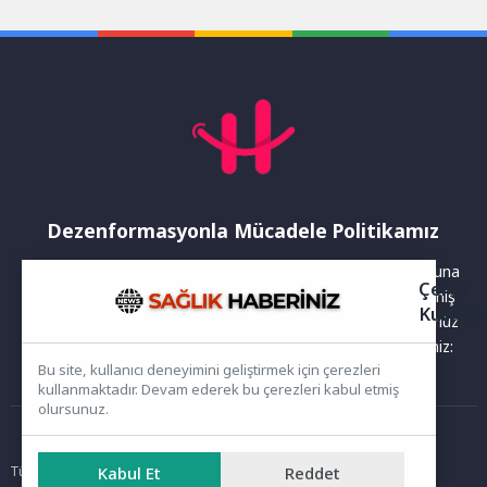
açık havada ücretsiz spor
önemli sorumluluklar
yapma imkânı...
üstlendiğini belirten...
Dezenformasyonla Mücadele Politikamız
Yayınlanan haberler doğruluk ilkesi gözetilerek hazırlanır. Buna
Çerez
rağmen bazı içeriklerde eksik, hatalı veya güncelliğini yitirmiş
Kullanı
bilgiler bulunabilir.Yanlış veya yanıltıcı olduğunu düşündüğünüz
haberleri aşağıdaki iletişim kanallarından bize bildirebilirsiniz:
Bu site, kullanıcı deneyimini geliştirmek için çerezleri
kullanmaktadır. Devam ederek bu çerezleri kabul etmiş
olursunuz.
Ana Sayfa
Tüm hakları saklıdır. Sitede yer alan içerikler izinsiz kopyalanamaz,
Kabul Et
Reddet