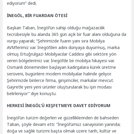
ediyorum” dedi.
İNEGÖL, BİR FUARDAN ÖTESİ
Başkan Taban, İnegöl’ün sahip olduğu mağazacılık
tecrübesiyle bu alanda 365 gün açık bir fuar alanı olduğuna da
vurgu yaparak; “Şehrimizde fuarın yanı sıra Mobilya
AVM’lerimiz var. İnegöl’den adını dünyaya duyurmuş, marka
olmuş Ertuğrulgazi Mobilyacılar Caddesi gibi sektöre yön
veren bölgelerimiz var. İnegöl’de bir mobilya hikayesi var.
Osmanlı döneminden başlayan kadırgalara kürek üretme
serüveni, bugünlere modern mobilyalar halinde geliyor.
Şehrimizde binlerce firma, girişimciler, markalar mevcut.
Gayretle yeni yeni ürünler oluşturularak bu işin modası
belirleniyor” diye konuştu.
HERKESİ İNEGÖL’Ü KEŞFETMEYE DAVET EDİYORUM
İnegöl’ün turizm değerleri ve güzelliklerinden de bahseden
Taban, şöyle devam etti: “İnegöl’ümüz sanayisinin yanında;
doğa ve sağlık turizmi başta olmak üzere tarih, kültür ve