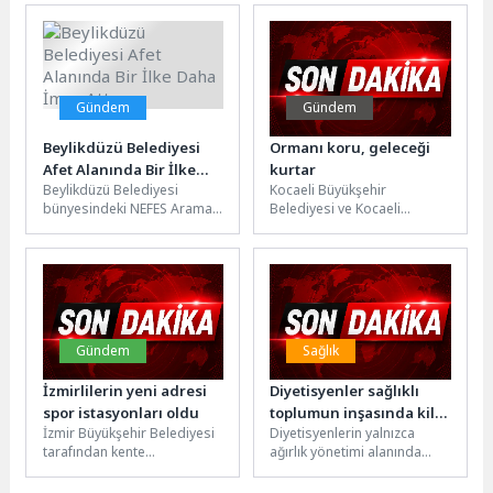
süreci nedeniyle geçici
Bakanlığı ile birlikte
olarak hareket memurluğuna
yürüttüğü “Cedit Kentsel
geçen...
Dönüşüm...
Gündem
Gündem
Beylikdüzü Belediyesi
Ormanı koru, geleceği
Afet Alanında Bir İlke
kurtar
Beylikdüzü Belediyesi
Kocaeli Büyükşehir
Daha İmza Attı
bünyesindeki NEFES Arama
Belediyesi ve Kocaeli
Kurtarma Ekibi’nin KBRN
Gönüllüleri, yaz mevsimiyle
Takımı, Konya’da düzenlenen
birlikte artan orman yangını
özel eğitim programını
riskine dikkat çekmek...
başarıyla...
Gündem
Sağlık
İzmirlilerin yeni adresi
Diyetisyenler sağlıklı
spor istasyonları oldu
toplumun inşasında kilit
İzmir Büyükşehir Belediyesi
Diyetisyenlerin yalnızca
rol üstleniyor
tarafından kente
ağırlık yönetimi alanında
kazandırılan spor
değil, hastalıkların
istasyonları, vatandaşlara
önlenmesi ve tedavisinde de