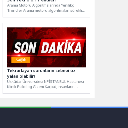
Arama Motoru Algoritmalarında Yenilikçi
Trendler Arama motoru algoritmaları sürekli
olarak gelişmekte ve değişmektedir. Bu
değişimler,...
Sağlık
Tekrarlayan sorunların sebebi öz
yalan olabilir!
Üsküdar Üniversitesi NPİSTANBUL Hastanesi
Klinik Psikolog Gizem Karpat, insanların
kendilerini korumak için farkında olmadan
gerçekleri...