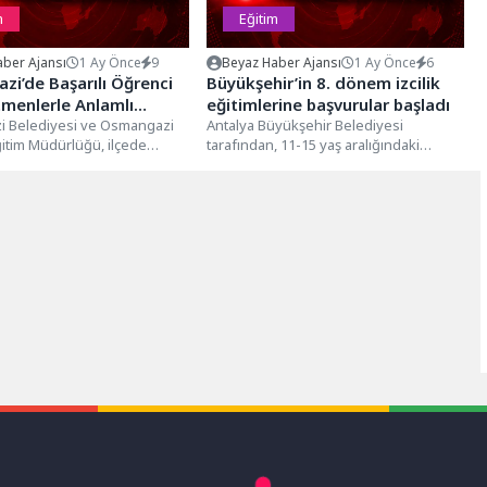
m
Eğitim
ber Ajansı
1 Ay Önce
9
Beyaz Haber Ajansı
1 Ay Önce
6
i’de Başarılı Öğrenci
Büyükşehir’in 8. dönem izcilik
menlerle Anlamlı
eğitimlerine başvurular başladı
 Belediyesi ve Osmangazi
Antalya Büyükşehir Belediyesi
Eğitim Müdürlüğü, ilçede
tarafından, 11-15 yaş aralığındaki
“Hareketli Yaşam, Oyun ve
gençlerin sosyal gelişimlerini
desteklemek, onlara takım ruhu,
çevre...