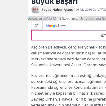
Büyük Başarı
Beyaz Haber Ajansı
01 Nis 2026 08:43
Gü
Y
Keçiören Belediyesi, gençlere yönelik sosy
çalışmalarıyla da öğrencilerin başarıların
Merkezi’nde sınava hazırlanan öğrenciler
Savunma Üniversitesi Askerî Öğrenci Aday
Keçiören’de eğitimde fırsat eşitliği anlay
sürecindeki öğrencilere uzman eğitmenler
kapsamında öğrenciler, konu anlatımları, 
hizmetleriyle kapsamlı bir hazırlık süreci
Zeynep Orhan, sınavda ilk 10 bine girerek
yerleşebilmek için önemli bir adım attılar.