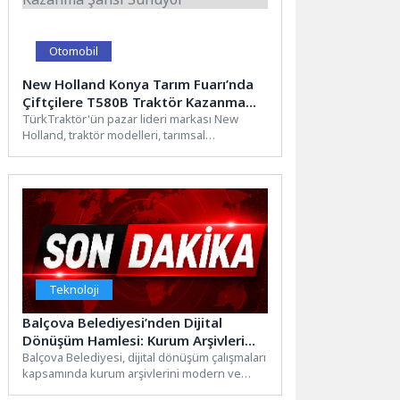
Otomobil
New Holland Konya Tarım Fuarı’nda
Çiftçilere T580B Traktör Kazanma
Şansı Sunuyor
TürkTraktör'ün pazar lideri markası New
Holland, traktör modelleri, tarımsal
ekipmanları ve hassas tarım teknolojilerinden
oluşan...
Teknoloji
Balçova Belediyesi’nden Dijital
Dönüşüm Hamlesi: Kurum Arşivleri
Tek Çatıda Toplanıyor
Balçova Belediyesi, dijital dönüşüm çalışmaları
kapsamında kurum arşivlerini modern ve
erişilebilir bir yapıya kavuşturuyor.