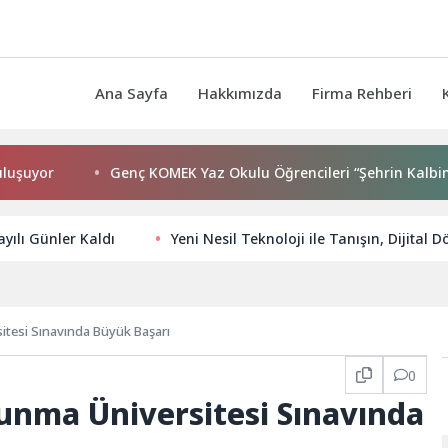
Ana Sayfa
Hakkımızda
Firma Rehberi
yor
Genç KOMEK Yaz Okulu Öğrencileri “Şehrin Kalbinde Yol
ayılı Günler Kaldı
Yeni Nesil Teknoloji ile Tanışın, Dijital
itesi Sınavında Büyük Başarı
0
vunma Üniversitesi Sınavında