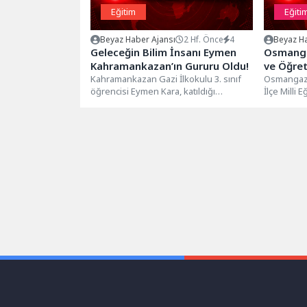
Eğitim
Eğiti
Beyaz Haber Ajansı
2 Hf. Önce
4
Beyaz Ha
Geleceğin Bilim İnsanı Eymen
Osmangaz
Kahramankazan’ın Gururu Oldu!
ve Öğret
Kahramankazan Gazi İlkokulu 3. sınıf
Buluşma
Osmangazi
öğrencisi Eymen Kara, katıldığı
İlçe Milli 
uluslararası bilim ve matematik
yürütülen 
olimpiyatlarında elde...
Beceri...