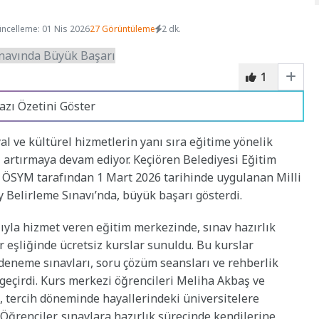
ncelleme: 01 Nis 2026
27 Görüntüleme
2 dk.
1
azı Özetini Göster
al ve kültürel hizmetlerin yanı sıra eğitime yönelik
ı artırmaya devam ediyor. Keçiören Belediyesi Eğitim
, ÖSYM tarafından 1 Mart 2026 tarihinde uygulanan Milli
 Belirleme Sınavı’nda, büyük başarı gösterdi.
ışıyla hizmet veren eğitim merkezinde, sınav hazırlık
 eşliğinde ücretsiz kurslar sunuldu. Bu kurslar
deneme sınavları, soru çözüm seansları ve rehberlik
 geçirdi. Kurs merkezi öğrencileri Meliha Akbaş ve
, tercih döneminde hayallerindeki üniversitelere
 Öğrenciler, sınavlara hazırlık sürecinde kendilerine