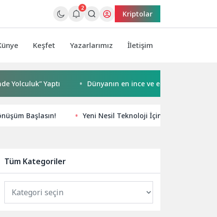
2
Kriptolar
Künye
Keşfet
Yazarlarımız
İletişim
culuk” Yaptı
Dünyanın en ince ve en güçlü katlanabilir 
 Dönüşüm Başlasın!
Yeni Nesil Teknoloji İçin Etkili Arama 
Tüm Kategoriler