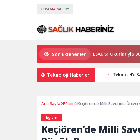
USD
44.64 TRY
Son Eklenenler
Usta Yazar Burhan Sönmez TESAK’ta Okurlarıyla Buluşu
Teknoloji Haberleri
Teknosel’e S
Ana Sayfa
Eğitim
Keçiören’de Milli Savunma Ünivers
Eğitim
Keçiören’de Milli Sa