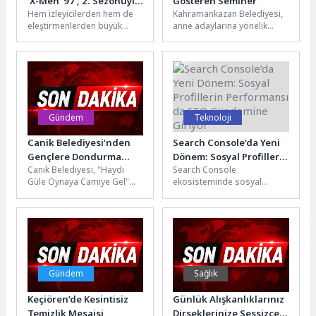
‘X-Men ‘97’, 2. Sezonuyla
Gösteren Seminer
Hem izleyicilerden hem de
Kahramankazan Belediyesi,
Şimdi Sadece Disney+’ta!
eleştirmenlerden büyük
anne adaylarına yönelik
beğeni toplayan ‘X-Men
farkındalık oluşturmak
‘97’nin 2. sezonu, Disney+’ta
amacıyla “Anne Olmaya
diziseverlerle buluşmaya
Hazırlık” konulu seminer
başladı. 1...
düzenledi.Kadınlar
Lokali’nde...
Gündem
Teknoloji
Canik Belediyesi’nden
Search Console’da Yeni
Gençlere Dondurma
Dönem: Sosyal Profillerin
Canik Belediyesi, "Haydi
Search Console
İkramı
Performansı da SEO
Güle Oynaya Camiye Gel"
ekosisteminde sosyal
Gündemine Giriyor
projesiyle camilere koşan
medya profillerine ait
çocukları ve gençleri
görünürlük sinyallerinin
ikramlar eşliğinde...
konuşulmaya başlaması,
SEO’nun artık sadece web...
Gündem
Sağlık
Keçiören’de Kesintisiz
Günlük Alışkanlıklarınız
Temizlik Mesaisi
Dirseklerinize Sessizce