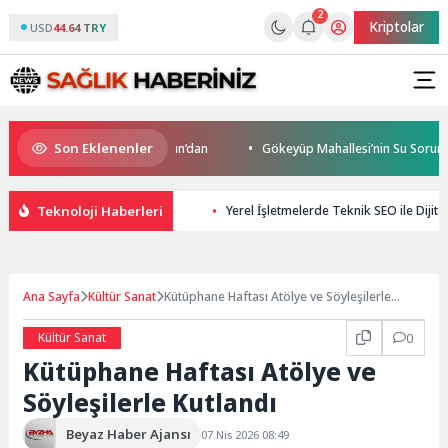
2
Kriptolar
USD
44.64 TRY
Son Eklenenler
ro’da start Başkan Büyükakın’dan
Gökeyüp Mahallesi’nin Su Sorunu Ç
Teknoloji Haberleri
Yerel İşletmelerde Teknik SEO ile Dijit
Ana Sayfa
Kültür Sanat
Kütüphane Haftası Atölye ve Söyleşilerle
Kutlandı
Kültür Sanat
0
Kütüphane Haftası Atölye ve
Söyleşilerle Kutlandı
Beyaz Haber Ajansı
07 Nis 2026 08:49