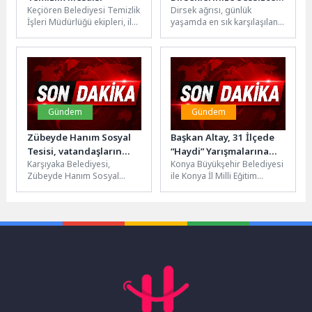
Keçiören Belediyesi Temizlik
Dirsek ağrısı, günlük
Zarar Verebilir
İşleri Müdürlüğü ekipleri, ilçe
yaşamda en sık karşılaşılan
genelinde yürüttüğü rutin
sorunlardan biri olmasına
temizlik çalışmalarıyla
rağmen çoğu zaman basit
cadde, sokak ve...
bir...
Gündem
Gündem
Zübeyde Hanım Sosyal
Başkan Altay, 31 İlçede
Tesisi, vatandaşların
“Haydi” Yarışmalarına
Karşıyaka Belediyesi,
Konya Büyükşehir Belediyesi
buluşma noktası oldu
Katılan Tüm Öğrencileri
Zübeyde Hanım Sosyal
ile Konya İl Milli Eğitim
Tebrik Etti
Tesisi aracılığıyla
Müdürlüğü tarafından
vatandaşlara eğitimden
Medeniyet Okulu Projesi
sosyal dayanışmaya kadar
kapsamında 31...
pek çok alanda...