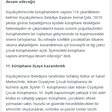
devam edeceğiz
Küçükçekmece’de kütüphanelerin sayısını 11’e çıkardıklarını
belirten Küçükçekmece Belediye Başkanı Kemal Çebi, ‘’2019
yılında göreve başladığımıza ilçedeki kütüphane eksikliğinin
farkındaydım ve çalışmalarımı bunun üzerine yoğunlaştırdım.
Kütüphanelerin bir toplumun gelişmesinde ve büyümesindeki
önemi tartışılamaz. Bu sebeple özellikle çocukluktan itibaren
okuma alışkanlığının kazandırılması için konseptli ve ilgi çekici
çocuk kütüphaneleri açtık. İlçemizdeki kütüphane
sayısını artırmaya devam edeceğiz’’ dedi.
11. kütüphane ilçeye kazandırıldı
Küçükçekmece Belediyesi tarafından Sefaköy Kültür ve Sanat
Merkezi’nde, Adnan Özyalçıner Çocuk Kütüphanesi de
hizmete açıldı. İlçenin 11. kütüphanesi olan Adnan Özyalçıner
Çocuk Kütüphanesi, 55 kişilik kapasitesiyle yaklaşık 6 bin adet
kitaba ev sahipliği yapıyor. Kütüphane, çocukların zihnini
yormadan sakin, huzurlu ve güvende hissedebilecekleri bir
atmosfer oluşturularak, sofistike ve pastel tonları tercih