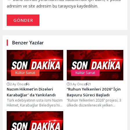
adresim ve site adresim bu tarayıcıya kaydedilsin.
GÖNDER
Benzer Yazılar
Kültür Sanat
Kültür Sanat
2 Ay Önce
6
3 Ay Önce
21
Nazım Hikmet’in Dizeleri
“Ruhun Yelkenleri 2026” İçin
Karabağlar’ da Yankılandı
Başvuru Süreci Başladı
Türk edebiyatının usta ismi Nazım
“Ruhun Yelkenleri 2026” projesi, 3
Hikmet, Karabağlar Belediyesi’nin
ülkede düzenlenecek yelken
adını taşıyan Nazım Hikmet
regatası, yelken kampları ve
Parkı’nda şiirleri ve...
sosyal projelerin geliştirme...