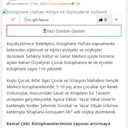
Güncelleme: 07 Nis 2026
13 Görüntüleme
2 dk.
0
Yazı Özetini Göster
Küçükçekmece Belediyesi, Kütüphane Haftası kapsamında
birbirinden eğlenceli ve eğitici atölyeler ve söyleşiler
düzenledi. Sefaköy Kültür ve Sanat Merkezi içinde hizmete
açılan Adnan Özyalçıner Çocuk Kütüphanesi ile de ilçedeki
kütüphane sayısı 11’e yükseldi.
Kuşlu Çocuk, Rıfat Ilgaz Çocuk ve İstasyon Mahallesi Gençlik
Merkezi kütüphanelerinde; 5-10 yaş arası çocuklar için Renkli
Dokunuşlar, Avucumdaki Sanat ve Kitapların Evi Tasarım
atölyeleri gerçekleştirildi. Ayrıca Editör- Yazar Nihal Ünver’in
katılımıyla ‘Kediler Şehrinde Dostluk’ ve Yazar Dilşah Ünlü’nün
katılımıyla ‘Kitaplarla Konuşalım Mı?’ adlı söyleşi düzenlendi.
Kemal Çebi: Kütüphanelerimizin sayısını artırmaya