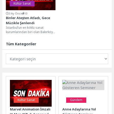
Kültür Sanat
3 Ay Önce
10
Binler Ateşten Atladı, Gece
Müzikle Şenlendi
İstanbul’un en köklü sanat
kurumlarından biri olan Bakırköy
Belediye Tiyatroları, yıl boyunca
sahnelediği nitelikli oyunların...
Tüm Kategoriler
Kültür Sanat
Gündem
Marvel Animation İmzalı
Anne Adaylarına Yol