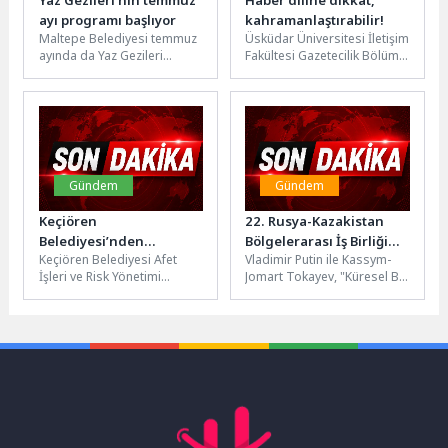
Yaz Gezileri’nin temmuz
Haber diline dikkat,
ayı programı başlıyor
kahramanlaştırabilir!
Maltepe Belediyesi temmuz
Üsküdar Üniversitesi İletişim
ayında da Yaz Gezileri
Fakültesi Gazetecilik Bölüm
programıyla Maltepeli
Başkanı Prof. Dr. Süleyman
vatandaşları İstanbul’un
İrvan, son dönemde artan
tarihi ve kültürel
şiddet...
varlıklarıyla...
Gündem
Gündem
Keçiören
22. Rusya-Kazakistan
Belediyesi’nden
Bölgelerarası İş Birliği
Keçiören Belediyesi Afet
Vladimir Putin ile Kassym-
Çocuklara Hayat
Forumu
İşleri ve Risk Yönetimi
Jomart Tokayev, "Küresel Bir
Kurtaran Afet Eğitimi
Müdürlüğü tarafından 23
Lojistik Ekosisteminin
Nisan haftasında geleceğin
Oluşturulması: Rusya-
büyükleri olan...
Kazakistan İş Birliği İçin
Yeni...