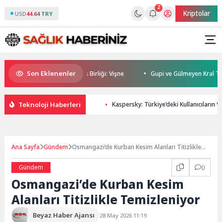
2
Kriptolar
USD
44.64 TRY
Son Eklenenler
Kadehi Ters Tut’tan Yeni İş Birliği: Vişne
Gupi ve Gülmeyen Kral Türkiye
Teknoloji Haberleri
Kaspersky: Türkiye’deki Kullanıcıların 
Ana Sayfa
Gündem
Osmangazi’de Kurban Kesim Alanları Titizlikle
Temizleniyor
Gündem
0
Osmangazi’de Kurban Kesim
Alanları Titizlikle Temizleniyor
Beyaz Haber Ajansı
28 May 2026 11:19