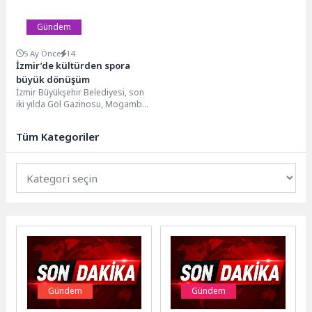
Gündem
5 Ay Önce
14
İzmir’de kültürden spora
büyük dönüşüm
İzmir Büyükşehir Belediyesi, son
iki yılda Göl Gazinosu, Mogambo,
Zeytinlik Hizmet Binası, Ay Yıldızlı
Konak,...
Tüm Kategoriler
Gündem
Gündem