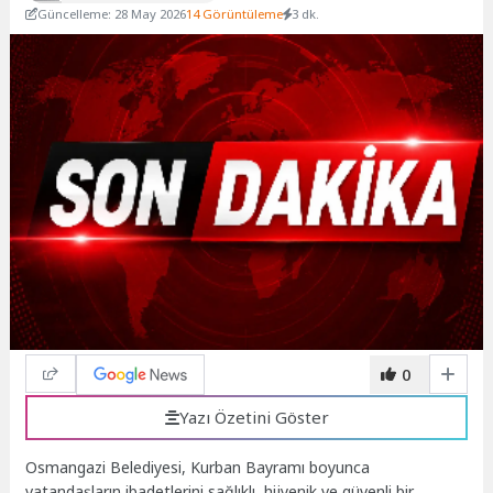
Güncelleme: 28 May 2026
14 Görüntüleme
3 dk.
0
Yazı Özetini Göster
Osmangazi Belediyesi, Kurban Bayramı boyunca
vatandaşların ibadetlerini sağlıklı, hijyenik ve güvenli bir