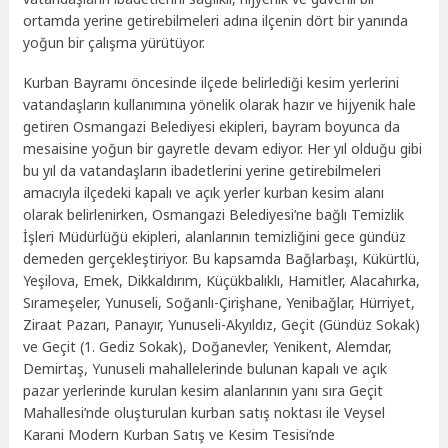
ortamda yerine getirebilmeleri adına ilçenin dört bir yanında
yoğun bir çalışma yürütüyor.
Kurban Bayramı öncesinde ilçede belirlediği kesim yerlerini
vatandaşların kullanımına yönelik olarak hazır ve hijyenik hale
getiren Osmangazi Belediyesi ekipleri, bayram boyunca da
mesaisine yoğun bir gayretle devam ediyor. Her yıl olduğu gibi
bu yıl da vatandaşların ibadetlerini yerine getirebilmeleri
amacıyla ilçedeki kapalı ve açık yerler kurban kesim alanı
olarak belirlenirken, Osmangazi Belediyesi’ne bağlı Temizlik
İşleri Müdürlüğü ekipleri, alanlarının temizliğini gece gündüz
demeden gerçekleştiriyor. Bu kapsamda Bağlarbaşı, Kükürtlü,
Yeşilova, Emek, Dikkaldırım, Küçükbalıklı, Hamitler, Alacahırka,
Sırameşeler, Yunuseli, Soğanlı-Çirişhane, Yenibağlar, Hürriyet,
Ziraat Pazarı, Panayır, Yunuseli-Akyıldız, Geçit (Gündüz Sokak)
ve Geçit (1. Gediz Sokak), Doğanevler, Yenikent, Alemdar,
Demirtaş, Yunuseli mahallelerinde bulunan kapalı ve açık
pazar yerlerinde kurulan kesim alanlarının yanı sıra Geçit
Mahallesi’nde oluşturulan kurban satış noktası ile Veysel
Karani Modern Kurban Satış ve Kesim Tesisi’nde