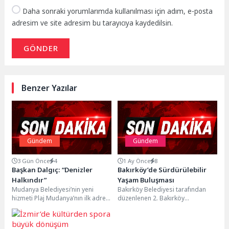
Daha sonraki yorumlarımda kullanılması için adım, e-posta
adresim ve site adresim bu tarayıcıya kaydedilsin.
GÖNDER
Benzer Yazılar
Gündem
Gündem
3 Gün Önce
4
1 Ay Önce
8
Başkan Dalgıç: “Denizler
Bakırköy’de Sürdürülebilir
Halkındır”
Yaşam Buluşması
Mudanya Belediyesi’nin yeni
Bakırköy Belediyesi tarafından
hizmeti Plaj Mudanya’nın ilk adresi
düzenlenen 2. Bakırköy
Güzelyalı’da açıldı. Mudanya
Sürdürülebilir Alışveriş Festivali
Belediye Başkanı Deniz Dalgıç,...
YenidenFest, 27-28 Haziran
tarihlerinde çevre dostu...