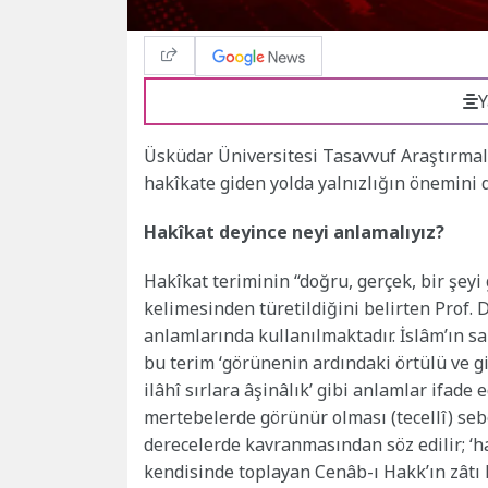
Y
Üsküdar Üniversitesi Tasavvuf Araştırmala
hakîkate giden yolda yalnızlığın önemini 
Hakîkat deyince neyi anlamalıyız?
Hakîkat teriminin “doğru, gerçek, bir şeyi
kelimesinden türetildiğini belirten Prof. 
anlamlarında kullanılmaktadır. İslâm’ın 
bu terim ‘görünenin ardındaki örtülü ve g
ilâhî sırlara âşinâlık’ gibi anlamlar ifade e
mertebelerde görünür olması (tecellî) sebe
derecelerde kavranmasından söz edilir; ‘h
kendisinde toplayan Cenâb-ı Hakk’ın zâtı ka