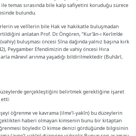
 ile temas sırasında bile kalp safiyetini koruduğu sürece
adesinde bulundu.
erin ve velîlerin bile Hak ve hakikatle buluşmadan
irtildiğini anlatan Prof. Dr. Öngören, “Kur’ân-ı Kerîm’de
(vahiy) buluşması öncesi Sîna dağında yalnız başına kırk
142), Peygamber Efendimizin de vahiy öncesi Hıra
arla mânevî arınma yaşadığı bildirilmektedir (Buhârî,
üzeylerde gerçekleştiğini belirtmek gerektiğine işaret
etti:
 şeyi öğrenme ve kavrama (ilme’l-yakîn) bu düzeylerin
gerçeklikten haberi olmayan kimsenin bunu bir kitaptan
ğrenmesi böyledir. O kimse denizi gördüğünde bilgisinin
rama (ayne’l-yakîn) düzeyine yükselir. Bunun son aşaması