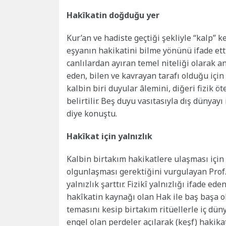
Hakîkatin doğduğu yer
Kur’an ve hadiste geçtiği şekliyle “kalp”
eşyanın hakikatini bilme yönünü ifade ett
canlılardan ayıran temel niteliği olarak an
eden, bilen ve kavrayan tarafı olduğu için
kalbin biri duyular âlemini, diğeri fizik 
belirtilir. Beş duyu vasıtasıyla dış dünyay
diye konuştu.
Hakîkat için yalnızlık
Kalbin birtakım hakikatlere ulaşması için h
olgunlaşması gerektiğini vurgulayan Prof.
yalnızlık şarttır. Fizikî yalnızlığı ifade e
hakîkatin kaynağı olan Hak ile baş başa ol
temasını kesip birtakım ritüellerle iç d
engel olan perdeler açılarak (keşf) hakikat