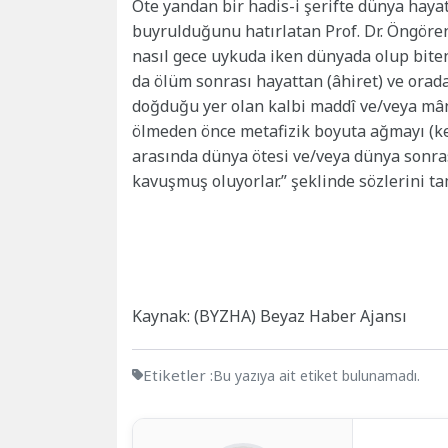
Öte yandan bir hadis-i şerifte dünya hayat
buyrulduğunu hatırlatan Prof. Dr. Öngören
nasıl gece uykuda iken dünyada olup bit
da ölüm sonrası hayattan (âhiret) ve orad
doğduğu yer olan kalbi maddî ve/veya mâne
ölmeden önce metafizik boyuta ağmayı (keş
arasında dünya ötesi ve/veya dünya sonras
kavuşmuş oluyorlar.” şeklinde sözlerini t
Kaynak: (BYZHA) Beyaz Haber Ajansı
Etiketler :
Bu yazıya ait etiket bulunamadı.