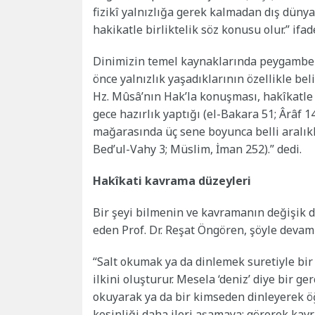
fizikî yalnızlığa gerek kalmadan dış dünya
hakikatle birliktelik söz konusu olur.” if
Dinimizin temel kaynaklarında peygamberl
önce yalnızlık yaşadıklarının özellikle bel
Hz. Mûsâ’nın Hak’la konuşması, hakîkatle 
gece hazırlık yaptığı (el-Bakara 51; Ârâf 
mağarasında üç sene boyunca belli aralıkl
Bed’ul-Vahy 3; Müslim, İman 252).” dedi.
Hakîkati kavrama düzeyleri
Bir şeyi bilmenin ve kavramanın değişik d
eden Prof. Dr. Reşat Öngören, şöyle devam 
“Salt okumak ya da dinlemek suretiyle bir
ilkini oluşturur. Mesela ‘deniz’ diye bir 
okuyarak ya da bir kimseden dinleyerek ö
kesinliği daha ileri aşamaya; görerek kav