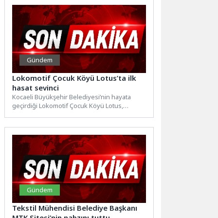
Gündem
Lokomotif Çocuk Köyü Lotus’ta ilk
hasat sevinci
Kocaeli Büyükşehir Belediyesi’nin hayata
geçirdiği Lokomotif Çocuk Köyü Lotus,
çocukların doğayla kurduğu bağı güçlendiren
ve...
Gündem
Tekstil Mühendisi Belediye Başkanı
MTK Sitesi’nin nabzını tuttu