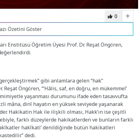
0
azı Özetini Göster
rı Enstitüsü Öğretim Üyesi Prof. Dr. Reşat Öngören,
değerlendirdi.
 gerçekleştirmek” gibi anlamlara gelen “hak”
Dr. Reşat Öngören, “’Hâlis, saf, en doğru, en mükemmel’
samimiyetle yaşanması durumunu ifade eden tasavvufta
izli mâna, dinî hayatın en yüksek seviyede yaşanarak
der. Hakikatin Hak ile ilişkili olması, Hakk’ın ise çeşitli
biyle, farklı düzeylerde hakikatlerden ve bunların farklı
akîkatler hakîkati’ denildiğinde bütün hakikatleri
stedilir.” dedi.