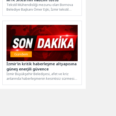
Tekstil Mühendisliği mezunu olan Bornova
Belediye Başkanı Ömer Eşki, İzmir tekstil
sektörünün merkezi MTK Sitesi’ni...
Gündem
İzmir’in kritik haberleşme altyapısına
güneş enerjili güvence
İzmir Büyükşehir Belediyesi, afet ve kriz
anlarında haberleşmenin kesintisiz sürmesini
sağlayan Gümüldür Akkaya Telsiz
İstasyonu’nun...