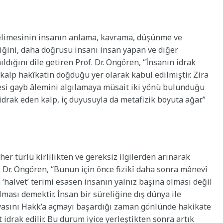
 kelimesinin insanın anlama, kavrama, düşünme ve
iğini, daha doğrusu insanı insan yapan ve diğer
ıldığını dile getiren Prof. Dr. Öngören, “İnsanın idrak
 kalp hakîkatin doğduğu yer olarak kabul edilmiştir. Zira
ötesi gayb âlemini algılamaya müsait iki yönü bulunduğu
ı idrak eden kalp, iç duyusuyla da metafizik boyuta ağar.”
er türlü kirlilikten ve gereksiz ilgilerden arınarak
 Dr. Öngören, “Bunun için önce fizikî daha sonra mânevî
den ‘halvet’ terimi esasen insanın yalnız başına olması değil
ması demektir. İnsan bir süreliğine dış dünya ile
ünyasını Hakk’a açmayı başardığı zaman gönlünde hakikate
 idrak edilir. Bu durum iyice yerleştikten sonra artık