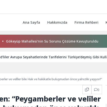
Ana Sayfa
Hakkımızda
Firma Rehberi
üp Mahallesi’nin Su Sorunu Çözüme Kavuşturuldu
Bornov
’liler Avrupa Seyahatlerinde Tarifelerini Türkiye’deymiş Gibi Kul
şat Öngören: “Peygamberler ve velîler bile Hak ve hakikatle buluşmadan önce yalnızlık yaşıyor!”
0
ren: “Peygamberler ve velîler