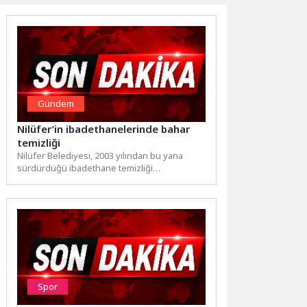
Gündem
Nilüfer’in ibadethanelerinde bahar
temizliği
Nilüfer Belediyesi, 2003 yılından bu yana
sürdürdüğü ibadethane temizliği
çalışmalarına baharın gelişiyle birlikte hız
verdi....
Spor