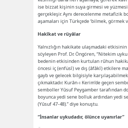
ise bizzat kişinin suya girmesi ve yüzmesi
gerçekleşir. Aynı derecelenme metafizik boy
aşamaları için Türkçede ‘bilmek, görmek v
Hakîkat ve rüyâlar
Yalnızlığın hakikate ulaşmadaki etkisini
söyleyen Prof. Dr. Öngören, “Nitekim uyku
bedenin etkisinden kurtulan rûhun hakika
öncesi iç (enfüsî) ve dış (âfâkî) etkilere
gayb ve gelecek bilgisiyle karşılaşabilme
çıkmaktadır. Kurân-ı Kerim’de geçen sembol
semboller Yûsuf Peygamber tarafından do
boyunca yedi sene bolluk ardından yedi se
(Yûsuf 47-48).” diye konuştu.
“İnsanlar uykudadır, ölünce uyanırlar”