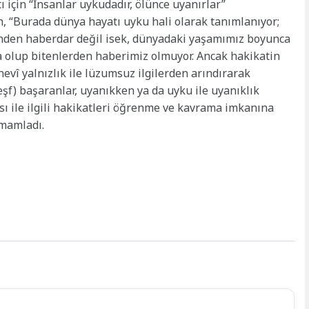
ı için “İnsanlar uykudadır, ölünce uyanırlar”
, “Burada dünya hayatı uyku hali olarak tanımlanıyor;
enden haberdar değil isek, dünyadaki yaşamımız boyunca
a olup bitenlerden haberimiz olmuyor. Ancak hakikatin
vî yalnızlık ile lüzumsuz ilgilerden arındırarak
f) başaranlar, uyanıkken ya da uyku ile uyanıklık
ı ile ilgili hakikatleri öğrenme ve kavrama imkanına
amamladı.