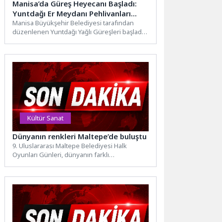
Manisa’da Güreş Heyecanı Başladı:
Yuntdağı Er Meydanı Pehlivanları
Ağırlıyor
Manisa Büyükşehir Belediyesi tarafından
düzenlenen Yuntdağı Yağlı Güreşleri başladı.
CW Enerji Türkiye Yağlı Güreş Ligi’nin...
Kültür Sanat
Dünyanın renkleri Maltepe’de buluştu
9. Uluslararası Maltepe Belediyesi Halk
Oyunları Günleri, dünyanın farklı
coğrafyalarından gelen halk dansları
topluluklarını Maltepe’de...