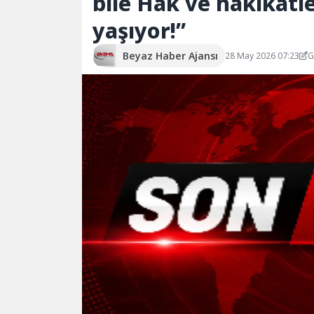
bile Hak ve hakikatl
yaşıyor!”
Beyaz Haber Ajansı
28 May 2026 07:23
G