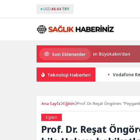
USD
44.64 TRY
Son Eklenenler
Süper Enduro’da start Başkan Büyükakın’dan
Gökey
Teknoloji Haberleri
Vodafone Red
Ana Sayfa
Eğitim
Prof. Dr. Re
Eğitim
Prof. Dr. Reşat Öngö