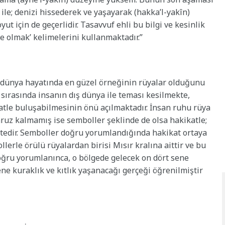
 ile; denizi hissederek ve yaşayarak (hakka’l-yakîn)
ut için de geçerlidir. Tasavvuf ehli bu bilgi ve kesinlik
e olmak’ kelimelerini kullanmaktadır.”
n dünya hayatında en güzel örneğinin rüyalar olduğunu
 sırasında insanın dış dünya ile teması kesilmekte,
tle buluşabilmesinin önü açılmaktadır. İnsan ruhu rüya
 maruz kalmamış ise semboller şeklinde de olsa hakikatle;
ktedir. Semboller doğru yorumlandığında hakikat ortaya
lerle örülü rüyalardan birisi Mısır kralına aittir ve bu
ğru yorumlanınca, o bölgede gelecek on dört sene
ne kuraklık ve kıtlık yaşanacağı gerçeği öğrenilmiştir