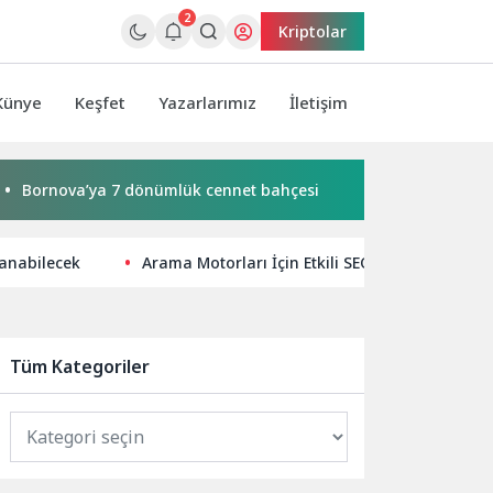
2
Kriptolar
Künye
Keşfet
Yazarlarımız
İletişim
a’ya 7 dönümlük cennet bahçesi
Karamürsel Plaj Yolu Ca
lanabilecek
Arama Motorları İçin Etkili SEO Stratejileri ve
Tüm Kategoriler