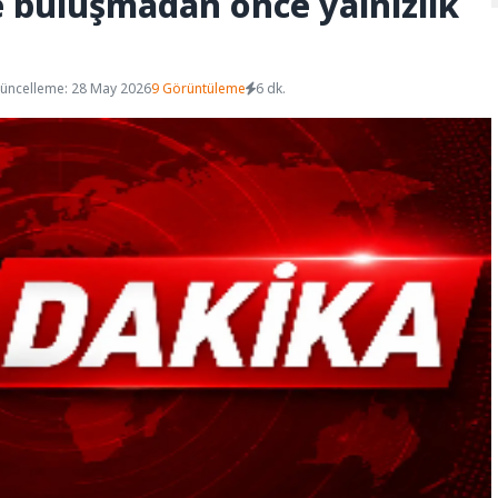
e buluşmadan önce yalnızlık
üncelleme: 28 May 2026
9 Görüntüleme
6 dk.