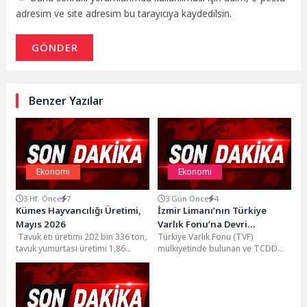
adresim ve site adresim bu tarayıcıya kaydedilsin.
GÖNDER
Benzer Yazılar
Ekonomi
Ekonomi
3 Hf. Önce
7
3 Gün Önce
4
Kümes Hayvancılığı Üretimi,
İzmir Limanı’nın Türkiye
Mayıs 2026
Varlık Fonu’na Devri
Tavuk eti üretimi 202 bin 336 ton,
Türkiye Varlık Fonu (TVF)
Tamamlandı
tavuk yumurtası üretimi 1,86
mülkiyetinde bulunan ve TCDD
milyar adet olarak
tarafından işletilen İzmir
gerçekleştiMayıs...
Limanı’nın TVF’ye devir süreci...