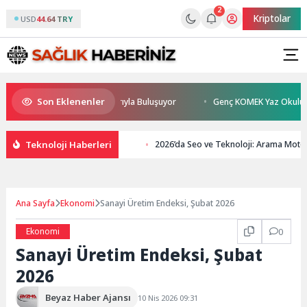
2
Kriptolar
USD
44.64 TRY
Son Eklenenler
 Sönmez TESAK’ta Okurlarıyla Buluşuyor
Genç KOMEK Yaz Okulu Öğrenc
Teknoloji Haberleri
2026’da Seo ve Teknoloji: Arama Motor
Ana Sayfa
Ekonomi
Sanayi Üretim Endeksi, Şubat 2026
Ekonomi
0
Sanayi Üretim Endeksi, Şubat
2026
Beyaz Haber Ajansı
10 Nis 2026 09:31