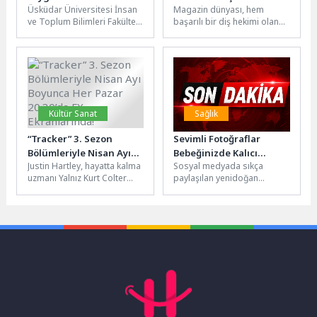
Üsküdar Üniversitesi İnsan
Magazin dünyası, hem
Deniz Ülke Kaynak’a
Erdem Sur’dan yaz
ve Toplum Bilimleri Fakültesi
başarılı bir diş hekimi olan
takdim edildi!
bombası: Cilvelim
Dekanı Prof. Dr. Deniz Ülke
hem de müzik kariyerinde
Kaynak, politik psikoloji...
emin adımlarla ilerleyen...
Kültür Sanat
Sağlık
“Tracker” 3. Sezon
Sevimli Fotoğraflar
Bölümleriyle Nisan Ayı
Bebeğinizde Kalıcı
Justin Hartley, hayatta kalma
Sosyal medyada sıkça
Boyunca Her Pazar
Hasarlara Yol Açabilir
uzmanı Yalnız Kurt Colter
paylaşılan yenidoğan
20.30’da FX
Shaw rolüyle geri dönüyor...
fotoğrafları, ilk bakışta
Ekranlarında!
Geçen sezonun bomba...
masum ve sevimli birer anı
olarak görülüyor....