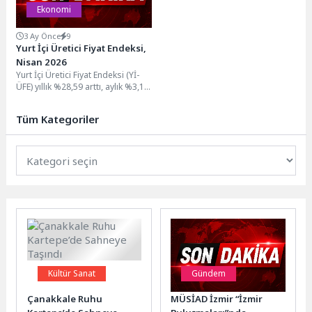
Ekonomi
3 Ay Önce
9
Yurt İçi Üretici Fiyat Endeksi,
Nisan 2026
Yurt İçi Üretici Fiyat Endeksi (Yİ-
ÜFE) yıllık %28,59 arttı, aylık %3,17
arttıYİ-ÜFE (2003=100) 2026 yılı...
Tüm Kategoriler
Kültür Sanat
Gündem
Çanakkale Ruhu
MÜSİAD İzmir “İzmir